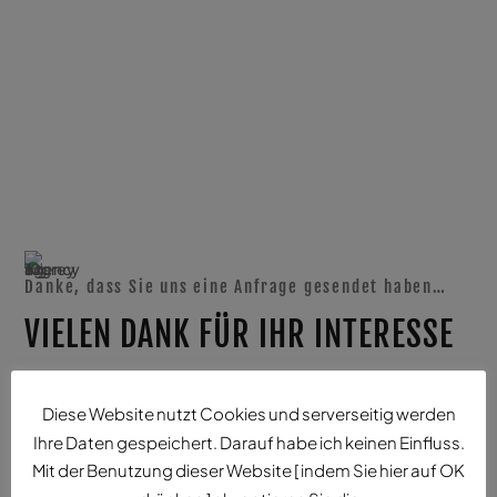
Danke, dass Sie uns eine Anfrage gesendet haben…
VIELEN DANK FÜR IHR INTERESSE
Diese Website nutzt Cookies und serverseitig werden
Ihre Daten gespeichert. Darauf habe ich keinen Einfluss.
Mit der Benutzung dieser Website [ indem Sie hier auf OK
IHRE NACHRICHT LESEN WIR ZEITNAH