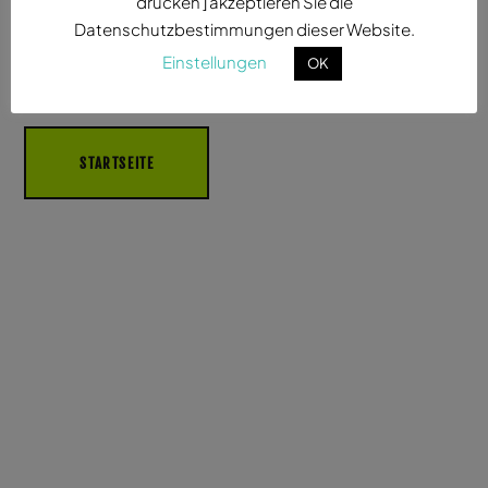
drücken ] akzeptieren Sie die
…es freut uns sehr, dass Sie sich für unsere
Datenschutzbestimmungen dieser Website.
Dienstleistungen und für unsere Produkte interessieren.
Einstellungen
OK
STARTSEITE