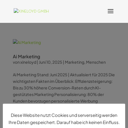
Ai Marketing
von
xineloyd
|
Juni 10, 2025
|
Marketing
,
Menschen
Ai Marketing Stand: Juni 2025 | Aktualisiert für 2025 Die
wichtigsten Fakten im Überblick: Effizienzsteigerung:
Bis zu 30% höhere Conversion-Raten durch KI-
gestütztes Marketing Personalisierung: 80% der
Kunden bevorzugen personalisierte Werbung
Kostenersparnis:...
Diese Website nutzt Cookies und serverseitig werden
Ihre Daten gespeichert. Darauf habe ich keinen Einfluss.