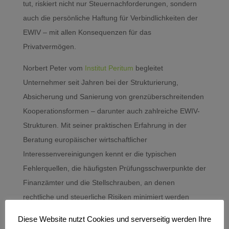
tut, riskiert nicht nur Steuernachforderungen, sondern
auch die persönliche Haftung für Verbindlichkeiten der
EWIV – mit allen Konsequenzen für das
Privatvermögen.
Norbert Peter vom
Institut Peritum
begleitet
Unternehmer seit Jahren bei der Strukturierung,
Absicherung und Sanierung von grenzüberschreitenden
Kooperationsformen – darunter auch zahlreiche EWIV-
Strukturen. Mit seiner praktischen Erfahrung in der
Beratung europäischer wirtschaftlicher
Interessenvereinigungen kennt er die typischen
Fehlerquellen, die häufigsten Prüfungsschwerpunkte der
Finanzämter und die Stellschrauben, an denen
rechtliche und steuerliche Risiken minimiert werden
können. Wer Herausforderungen mit seiner EWIV hat –
Diese Website nutzt Cookies und serverseitig werden Ihre
sei es bei der Haftungsabsicherung, der steuerlichen