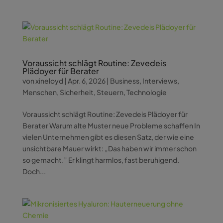
Voraussicht schlägt Routine: Zevedeis
Plädoyer für Berater
von
xineloyd
|
Apr. 6, 2026
|
Business
,
Interviews
,
Menschen
,
Sicherheit
,
Steuern
,
Technologie
Voraussicht schlägt Routine: Zevedeis Plädoyer für
Berater Warum alte Muster neue Probleme schaffen In
vielen Unternehmen gibt es diesen Satz, der wie eine
unsichtbare Mauer wirkt: „Das haben wir immer schon
so gemacht.” Er klingt harmlos, fast beruhigend.
Doch...