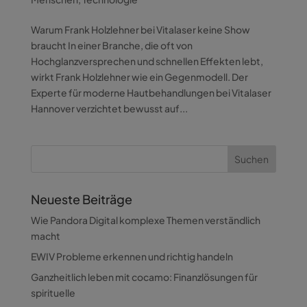
Warum Frank Holzlehner bei Vitalaser keine Show
braucht In einer Branche, die oft von
Hochglanzversprechen und schnellen Effekten lebt,
wirkt Frank Holzlehner wie ein Gegenmodell. Der
Experte für moderne Hautbehandlungen bei Vitalaser
Hannover verzichtet bewusst auf...
Neueste Beiträge
Wie Pandora Digital komplexe Themen verständlich
macht
EWIV Probleme erkennen und richtig handeln
Ganzheitlich leben mit cocamo: Finanzlösungen für
spirituelle