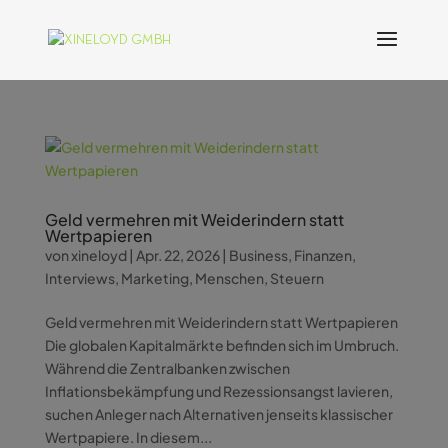
Geld vermehren mit Weiderindern statt
Wertpapieren
von
xineloyd
|
Apr. 22, 2026
|
Business
,
Finanzen
,
Interviews
,
Marketing
,
Menschen
,
Steuern
Geld vermehren mit Weiderindern statt Wertpapieren
Die globalen Kapitalmärkte befinden sich im Umbruch.
Während die Zentralbanken zwischen
Inflationsbekämpfung und Rezessionsangst lavieren,
suchen Anleger nach Alternativen jenseits klassischer
Wertpapiere. In diesem...