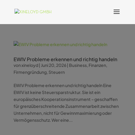
EWIV Probleme erkennen und richtig handeln
von
xineloyd
|
Juni 20, 2026
|
Business
,
Finanzen
,
Firmengründung
,
Steuern
EWIV Probleme erkennen und richtig handeln Eine
EWIV ist keine Steuersparstruktur. Sie ist ein
europäisches Kooperationsinstrument – geschaffen
für grenzüberschreitende Zusammenarbeit zwischen
Unternehmen, nicht für Gewinnmaximierung oder
Vermögensschutz. Wer eine...