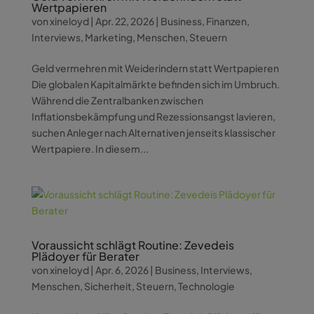
Wertpapieren
von
xineloyd
|
Apr. 22, 2026
|
Business
,
Finanzen
,
Interviews
,
Marketing
,
Menschen
,
Steuern
Geld vermehren mit Weiderindern statt Wertpapieren
Die globalen Kapitalmärkte befinden sich im Umbruch.
Während die Zentralbanken zwischen
Inflationsbekämpfung und Rezessionsangst lavieren,
suchen Anleger nach Alternativen jenseits klassischer
Wertpapiere. In diesem...
Voraussicht schlägt Routine: Zevedeis
Plädoyer für Berater
von
xineloyd
|
Apr. 6, 2026
|
Business
,
Interviews
,
Menschen
,
Sicherheit
,
Steuern
,
Technologie