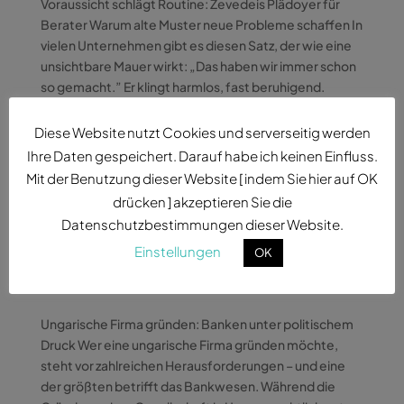
Voraussicht schlägt Routine: Zevedeis Plädoyer für
Berater Warum alte Muster neue Probleme schaffen In
vielen Unternehmen gibt es diesen Satz, der wie eine
unsichtbare Mauer wirkt: „Das haben wir immer schon
so gemacht.” Er klingt harmlos, fast beruhigend.
Doch...
Diese Website nutzt Cookies und serverseitig werden
Ihre Daten gespeichert. Darauf habe ich keinen Einfluss.
Mit der Benutzung dieser Website [ indem Sie hier auf OK
drücken ] akzeptieren Sie die
Datenschutzbestimmungen dieser Website.
Ungarische Firma gründen: Banken unter
politischem Druck
Einstellungen
OK
von
xineloyd
|
März 30, 2026
|
Business
,
Firmengründung
,
Steuern
,
Ungarn
Ungarische Firma gründen: Banken unter politischem
Druck Wer eine ungarische Firma gründen möchte,
steht vor zahlreichen Herausforderungen – und eine
der größten betrifft das Bankwesen. Während die