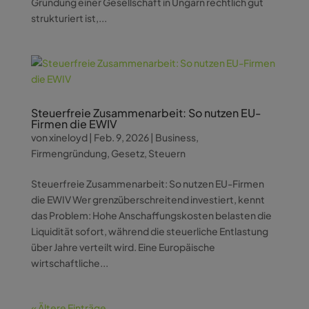
Gründung einer Gesellschaft in Ungarn rechtlich gut
strukturiert ist,...
Steuerfreie Zusammenarbeit: So nutzen EU-
Firmen die EWIV
von
xineloyd
|
Feb. 9, 2026
|
Business
,
Firmengründung
,
Gesetz
,
Steuern
Steuerfreie Zusammenarbeit: So nutzen EU-Firmen
die EWIV Wer grenzüberschreitend investiert, kennt
das Problem: Hohe Anschaffungskosten belasten die
Liquidität sofort, während die steuerliche Entlastung
über Jahre verteilt wird. Eine Europäische
wirtschaftliche...
« Ältere Einträge