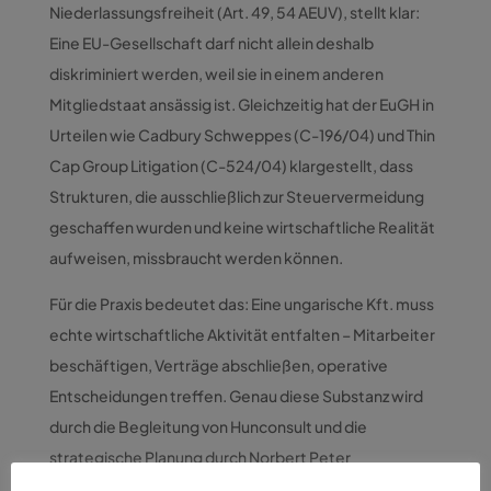
Niederlassungsfreiheit (Art. 49, 54 AEUV), stellt klar:
Eine EU-Gesellschaft darf nicht allein deshalb
diskriminiert werden, weil sie in einem anderen
Mitgliedstaat ansässig ist. Gleichzeitig hat der EuGH in
Urteilen wie Cadbury Schweppes (C-196/04) und Thin
Cap Group Litigation (C-524/04) klargestellt, dass
Strukturen, die ausschließlich zur Steuervermeidung
geschaffen wurden und keine wirtschaftliche Realität
aufweisen, missbraucht werden können.
Für die Praxis bedeutet das: Eine ungarische Kft. muss
echte wirtschaftliche Aktivität entfalten – Mitarbeiter
beschäftigen, Verträge abschließen, operative
Entscheidungen treffen. Genau diese Substanz wird
durch die Begleitung von Hunconsult und die
strategische Planung durch Norbert Peter
sichergestellt. Die Gesellschaft ist kein Vehikel,