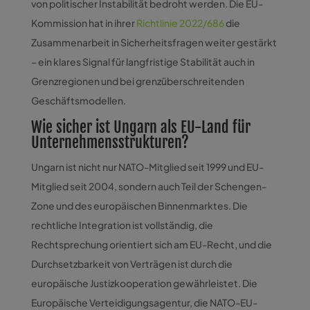
von politischer Instabilität bedroht werden. Die EU-
Kommission hat in ihrer
Richtlinie 2022/686
die
Zusammenarbeit in Sicherheitsfragen weiter gestärkt
– ein klares Signal für langfristige Stabilität auch in
Grenzregionen und bei grenzüberschreitenden
Geschäftsmodellen.
Wie sicher ist Ungarn als EU-Land für
Unternehmensstrukturen?
Ungarn ist nicht nur NATO-Mitglied seit 1999 und EU-
Mitglied seit 2004, sondern auch Teil der Schengen-
Zone und des europäischen Binnenmarktes. Die
rechtliche Integration ist vollständig, die
Rechtsprechung orientiert sich am EU-Recht, und die
Durchsetzbarkeit von Verträgen ist durch die
europäische Justizkooperation gewährleistet. Die
Europäische Verteidigungsagentur, die NATO-EU-