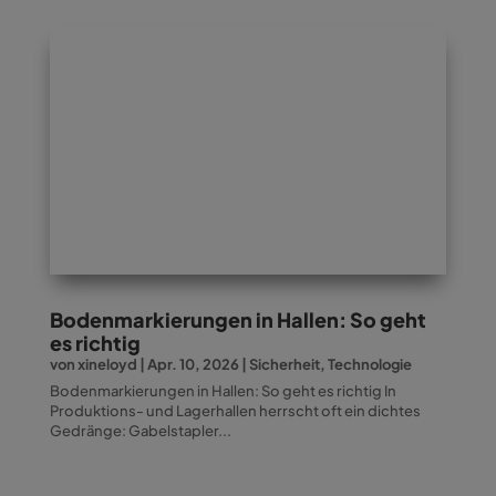
Bodenmarkierungen in Hallen: So geht
es richtig
von
xineloyd
|
Apr. 10, 2026
|
Sicherheit
,
Technologie
Bodenmarkierungen in Hallen: So geht es richtig In
Produktions- und Lagerhallen herrscht oft ein dichtes
Gedränge: Gabelstapler...