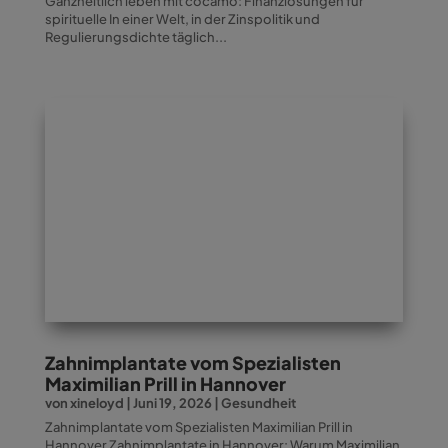
Ganzheitlich leben mit cocamo: Finanzlösungen für
spirituelle In einer Welt, in der Zinspolitik und
Regulierungsdichte täglich...
Zahnimplantate vom Spezialisten
Maximilian Prill in Hannover
von
xineloyd
|
Juni 19, 2026
|
Gesundheit
Zahnimplantate vom Spezialisten Maximilian Prill in
Hannover Zahnimplantate in Hannover: Warum Maximilian