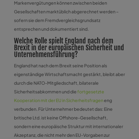
Markenvergütungen können zwischen beiden
Gesellschaften marktüblich abgerechnet werden –
sofern sie dem Fremdvergleichsgrundsatz
entsprechen und dokumentiert sind.
Welche Rolle spielt England nach dem
Brexit in der europäischen Sicherheit und
Unternehmensführung?
England hat nach dem Brexit seine Position als
eigenständige Wirtschaftsmacht gestärkt, bleibt aber
durch die NATO-Mitgliedschaft, bilaterale
Sicherheitsabkommen und die
fortgesetzte
Kooperation mit der EU in Sicherheitsfragen
eng
verbunden. Für Unternehmer bedeutet das: Eine
britische Ltd. ist keine Offshore-Gesellschaft,
sondern eine europäische Struktur mit internationaler
Akzeptanz, die nicht mehr den EU-Vorgaben zur