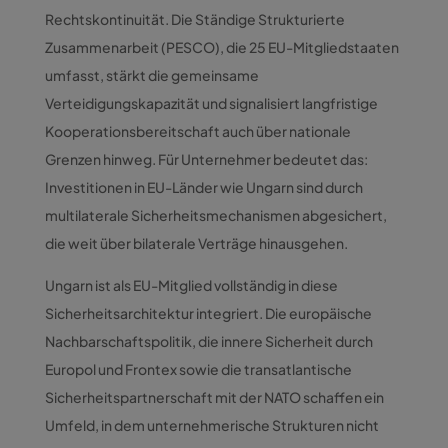
Rechtskontinuität. Die Ständige Strukturierte
Zusammenarbeit (PESCO), die 25 EU-Mitgliedstaaten
umfasst, stärkt die gemeinsame
Verteidigungskapazität und signalisiert langfristige
Kooperationsbereitschaft auch über nationale
Grenzen hinweg. Für Unternehmer bedeutet das:
Investitionen in EU-Länder wie Ungarn sind durch
multilaterale Sicherheitsmechanismen abgesichert,
die weit über bilaterale Verträge hinausgehen.
Ungarn ist als EU-Mitglied vollständig in diese
Sicherheitsarchitektur integriert. Die europäische
Nachbarschaftspolitik, die innere Sicherheit durch
Europol und Frontex sowie die transatlantische
Sicherheitspartnerschaft mit der NATO schaffen ein
Umfeld, in dem unternehmerische Strukturen nicht