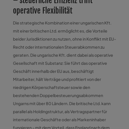
– steuerliche Effizienz trifft
operative Flexibilität
Die strategische Kombination einer ungarischen Kft.
mit einer britischen Ltd. ermöglicht es, die Vorteile
beider Jurisdiktionen zu nutzen, ohne in Konflikt mit EU-
Recht oder internationalen Steuerabkommen zu
geraten. Die ungarische Kft. dient dabei als operative
Gesellschaft mit Substanz: Sie führt das operative
Geschäft innerhalb der EU aus, beschäftigt
Mitarbeiter, hält Verträge und profitiert von der
niedrigen Körperschaftsteuer sowie den
bestehenden Doppelbesteuerungsabkommen
Ungarns mit über 80 Ländern. Die britische Ltd. kann
parallel als Holdingstruktur, als Vertragspartner für
internationale Geschäfte oder als Markeninhaber
fungieren – mit dem Vorteil, dass England nach dem