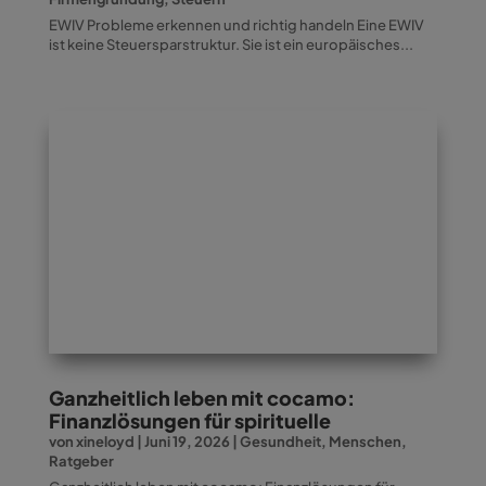
EWIV Probleme erkennen und richtig handeln Eine EWIV
ist keine Steuersparstruktur. Sie ist ein europäisches...
Ganzheitlich leben mit cocamo:
Finanzlösungen für spirituelle
von
xineloyd
|
Juni 19, 2026
|
Gesundheit
,
Menschen
,
Ratgeber