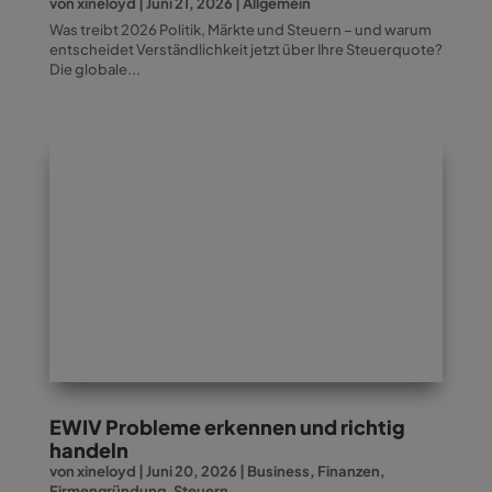
von
xineloyd
|
Juni 21, 2026
|
Allgemein
Was treibt 2026 Politik, Märkte und Steuern – und warum
entscheidet Verständlichkeit jetzt über Ihre Steuerquote?
Die globale...
EWIV Probleme erkennen und richtig
handeln
von
xineloyd
|
Juni 20, 2026
|
Business
,
Finanzen
,
Firmengründung
,
Steuern