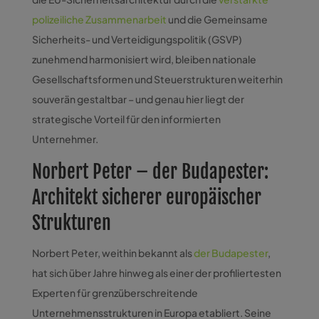
polizeiliche Zusammenarbeit
und die Gemeinsame
Sicherheits- und Verteidigungspolitik (GSVP)
zunehmend harmonisiert wird, bleiben nationale
Gesellschaftsformen und Steuerstrukturen weiterhin
souverän gestaltbar – und genau hier liegt der
strategische Vorteil für den informierten
Unternehmer.
Norbert Peter – der Budapester:
Architekt sicherer europäischer
Strukturen
Norbert Peter, weithin bekannt als
der Budapester
,
hat sich über Jahre hinweg als einer der profiliertesten
Experten für grenzüberschreitende
Unternehmensstrukturen in Europa etabliert. Seine