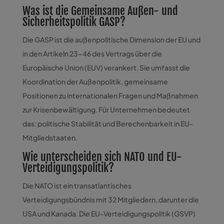
Was ist die Gemeinsame Außen- und
Sicherheitspolitik GASP?
Die GASP ist die außenpolitische Dimension der EU und
in den Artikeln 23-46 des Vertrags über die
Europäische Union (EUV) verankert. Sie umfasst die
Koordination der Außenpolitik, gemeinsame
Positionen zu internationalen Fragen und Maßnahmen
zur Krisenbewältigung. Für Unternehmen bedeutet
das: politische Stabilität und Berechenbarkeit in EU-
Mitgliedstaaten.
Wie unterscheiden sich NATO und EU-
Verteidigungspolitik?
Die NATO ist ein transatlantisches
Verteidigungsbündnis mit 32 Mitgliedern, darunter die
USA und Kanada. Die EU-Verteidigungspolitik (GSVP)