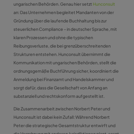
ungarischen Behörden. Genau hier setzt
Hunconsult
an: Das Unternehmen begleitet Mandanten von der
Gründung über die laufende Buchhaltung bis zur
steuerlichen Compliance – in deutscher Sprache, mit
klaren Prozessen und ohne die typischen
Reibungsverluste, die bei grenzüberschreitenden
Strukturen entstehen. Hunconsult übernimmt die
Kommunikation mit ungarischen Behörden, stellt die
ordnungsgemäße Buchführung sicher, koordiniert die
Anmeldung bei Finanzamt und Handelskammer und
sorgt dafür, dass die Gesellschaft von Anfang an
substanziell und rechtskonform aufgestellt ist.
Die Zusammenarbeit zwischen Norbert Peter und
Hunconsult ist dabei kein Zufall: Während Norbert
Peter die strategische Gesamtstruktur entwirft und
die Verzahnung mit anderen Jurisdiktionen plant, sorgt