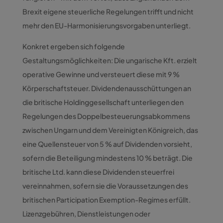
Brexit eigene steuerliche Regelungen trifft und nicht
mehr den EU-Harmonisierungsvorgaben unterliegt.
Konkret ergeben sich folgende
Gestaltungsmöglichkeiten: Die ungarische Kft. erzielt
operative Gewinne und versteuert diese mit 9 %
Körperschaftsteuer. Dividendenausschüttungen an
die britische Holdinggesellschaft unterliegen den
Regelungen des Doppelbesteuerungsabkommens
zwischen Ungarn und dem Vereinigten Königreich, das
eine Quellensteuer von 5 % auf Dividenden vorsieht,
sofern die Beteiligung mindestens 10 % beträgt. Die
britische Ltd. kann diese Dividenden steuerfrei
vereinnahmen, sofern sie die Voraussetzungen des
britischen Participation Exemption-Regimes erfüllt.
Lizenzgebühren, Dienstleistungen oder