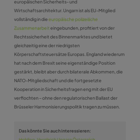
europäischen Sicherheits- und
Wirtschaftsarchitektur. Ungarn ist als EU-Mitglied
vollständig in die
europäische polizeiliche
Zusammenarbeit
eingebunden, profitiert von der
Rechtssicherheit des Binnenmarktes und bietet
gleichzeitig eine der niedrigsten
Körperschaftsteuersätze Europas. England wiederum
hat nach dem Brexit seine eigenständige Position
gestärkt, bleibt aber durch bilaterale Abkommen, die
NATO-Mitgliedschaft und die fortgesetzte
Kooperation in Sicherheitsfragen eng mit der EU
verflochten – ohne den regulatorischen Ballast der
Brüsseler Harmonisierungspolitik tragen zu müssen.
Das könnte Sie auch interessieren:
Holding-Vergleich Ungarn Österreich