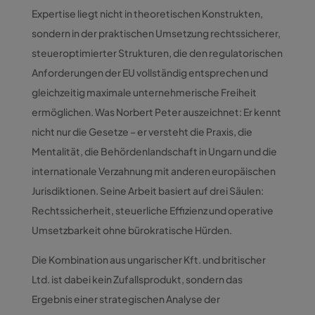
Expertise liegt nicht in theoretischen Konstrukten,
sondern in der praktischen Umsetzung rechtssicherer,
steueroptimierter Strukturen, die den regulatorischen
Anforderungen der EU vollständig entsprechen und
gleichzeitig maximale unternehmerische Freiheit
ermöglichen. Was Norbert Peter auszeichnet: Er kennt
nicht nur die Gesetze – er versteht die Praxis, die
Mentalität, die Behördenlandschaft in Ungarn und die
internationale Verzahnung mit anderen europäischen
Jurisdiktionen. Seine Arbeit basiert auf drei Säulen:
Rechtssicherheit, steuerliche Effizienz und operative
Umsetzbarkeit ohne bürokratische Hürden.
Die Kombination aus ungarischer Kft. und britischer
Ltd. ist dabei kein Zufallsprodukt, sondern das
Ergebnis einer strategischen Analyse der