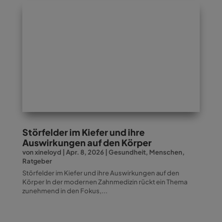
Störfelder im Kiefer und ihre
Auswirkungen auf den Körper
von
xineloyd
|
Apr. 8, 2026
|
Gesundheit
,
Menschen
,
Ratgeber
Störfelder im Kiefer und ihre Auswirkungen auf den
Körper In der modernen Zahnmedizin rückt ein Thema
zunehmend in den Fokus,...