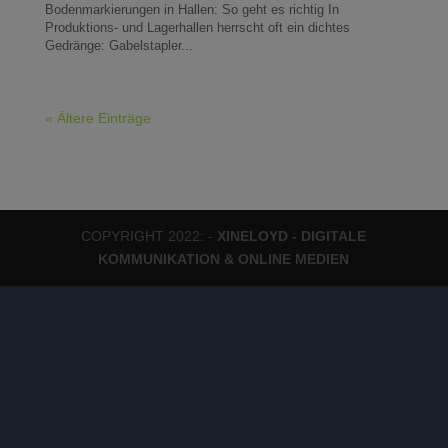
Bodenmarkierungen in Hallen: So geht es richtig In
Produktions- und Lagerhallen herrscht oft ein dichtes
Gedränge: Gabelstapler...
« Ältere Einträge
COPYRIGHT 2022: -
XINELOYD - DIGITALE
KOMMUNIKATION & ONLINE MEDIEN