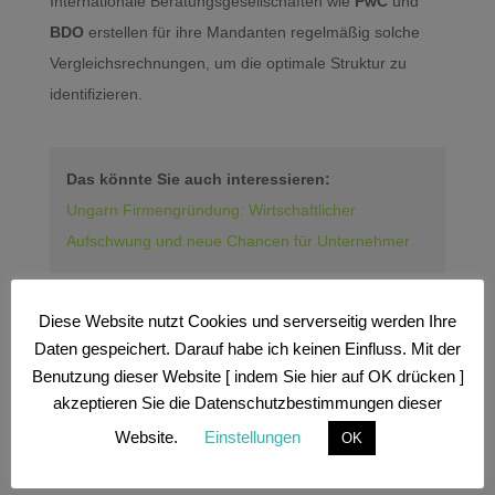
Internationale Beratungsgesellschaften wie
PwC
und
BDO
erstellen für ihre Mandanten regelmäßig solche
Vergleichsrechnungen, um die optimale Struktur zu
identifizieren.
Das könnte Sie auch interessieren:
Ungarn Firmengründung: Wirtschaftlicher
Aufschwung und neue Chancen für Unternehmer
Rechtliche und praktische
Diese Website nutzt Cookies und serverseitig werden Ihre
Überlegungen
Daten gespeichert. Darauf habe ich keinen Einfluss. Mit der
Benutzung dieser Website [ indem Sie hier auf OK drücken ]
Die reine Steuerbelastung ist nicht das einzige
akzeptieren Sie die Datenschutzbestimmungen dieser
Entscheidungskriterium. Wir empfehlen immer, auch
Website.
Einstellungen
OK
folgende Faktoren zu berücksichtigen: