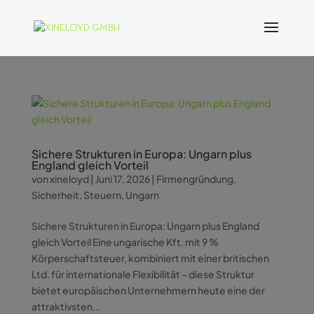
Sichere Strukturen in Europa: Ungarn plus
England gleich Vorteil
von
xineloyd
|
Juni 17, 2026
|
Firmengründung
,
Sicherheit
,
Steuern
,
Ungarn
Sichere Strukturen in Europa: Ungarn plus England
gleich Vorteil Eine ungarische Kft. mit 9 %
Körperschaftsteuer, kombiniert mit einer britischen
Ltd. für internationale Flexibilität – diese Struktur
bietet europäischen Unternehmern heute eine der
attraktivsten...