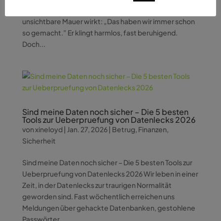
vielen Unternehmen gibt es diesen Satz, der wie eine
unsichtbare Mauer wirkt: „Das haben wir immer schon
so gemacht.” Er klingt harmlos, fast beruhigend.
Doch...
Sind meine Daten noch sicher – Die 5 besten
Tools zur Ueberpruefung von Datenlecks 2026
von
xineloyd
|
Jan. 27, 2026
|
Betrug
,
Finanzen
,
Sicherheit
Sind meine Daten noch sicher – Die 5 besten Tools zur
Ueberpruefung von Datenlecks 2026 Wir leben in einer
Zeit, in der Datenlecks zur traurigen Normalität
geworden sind. Fast wöchentlich erreichen uns
Meldungen über gehackte Datenbanken, gestohlene
Passwörter...