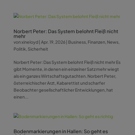
Norbert Peter: Das System belohnt Fleiß nicht
mehr
von
xineloyd
|
Apr. 19, 2026
|
Business
,
Finanzen
,
News
,
Politik
,
Sicherheit
Norbert Peter: Das System belohnt Fleiß nicht mehr Es
gibt Momente, in denen ein einzelner Satz mehr wiegt
als ein ganzes Wirtschaftsgutachten. Norbert Peter,
österreichischer Arzt, Kabarettist und scharfer
Beobachter gesellschaftlicher Entwicklungen, hat
einen...
Bodenmarkierungen in Hallen: So geht es