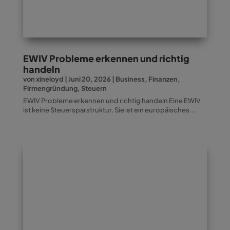
EWIV Probleme erkennen und richtig
handeln
von
xineloyd
|
Juni 20, 2026
|
Business
,
Finanzen
,
Firmengründung
,
Steuern
EWIV Probleme erkennen und richtig handeln Eine EWIV
ist keine Steuersparstruktur. Sie ist ein europäisches...