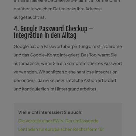
erhalten Sie eine detaillierte E-Mail mit Informationen
darüber, in welchen Datenlecks Ihre Adresse
aufgetaucht ist.
4. Google Password Checkup –
Integration in den Alltag
Google hat die Passwortüberprüfung direkt in Chrome
und das Google-Konto integriert. Das Tool warnt Sie
automatisch, wenn Sie ein kompromittiertes Passwort
verwenden. Wir schätzen diese nahtlose Integration
besonders, da sie keine zusätzliche Aktion erfordert
und kontinuierlich im Hintergrund arbeitet.
Vielleicht interessiert Sie auch:
Die Vorteile einer EWIV: Der umfassende
Leitfaden zur europäischen Rechtsform für