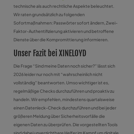
technische als auch rechtliche Aspekte beleuchtet.
Wir raten grundsätzlich zu folgenden
Sofortmaßnahmen: Passwörter sofort ändern, Zwei-
Faktor-Authentifizierung aktivieren und betroffene
Dienste über die Kompromittierung informieren.
Unser Fazit bei XINELOYD
Die Frage “Sind meine Daten noch sicher?” lässt sich
2026 leider nur noch mit “wahrscheinlich nicht
vollständig” beantworten. Umso wichtiger ist es,
regelmäßige Checks durchzuführen und proaktiv zu
handeln. Wir empfehlen, mindestens quartalsweise
einen Datenleck-Check durchzuführen und bei jeder
größeren Meldung über Sicherheitsvorfälle die
eigenen Daten zu überprüfen. Die vorgestellten Tools
sind dabei unverzichtbare Helfer im Kampf um digitale