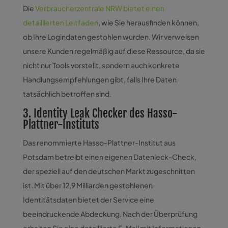
Die
Verbraucherzentrale NRW bietet einen
detaillierten Leitfaden
, wie Sie herausfinden können,
ob Ihre Logindaten gestohlen wurden. Wir verweisen
unsere Kunden regelmäßig auf diese Ressource, da sie
nicht nur Tools vorstellt, sondern auch konkrete
Handlungsempfehlungen gibt, falls Ihre Daten
tatsächlich betroffen sind.
3. Identity Leak Checker des Hasso-
Plattner-Instituts
Das renommierte Hasso-Plattner-Institut aus
Potsdam betreibt einen eigenen Datenleck-Check,
der speziell auf den deutschen Markt zugeschnitten
ist. Mit über 12,9 Milliarden gestohlenen
Identitätsdaten bietet der Service eine
beeindruckende Abdeckung. Nach der Überprüfung