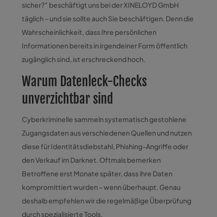
sicher?” beschäftigt uns bei der XINELOYD GmbH
täglich – und sie sollte auch Sie beschäftigen. Denn die
Wahrscheinlichkeit, dass Ihre persönlichen
Informationen bereits in irgendeiner Form öffentlich
zugänglich sind, ist erschreckend hoch.
Warum Datenleck-Checks
unverzichtbar sind
Cyberkriminelle sammeln systematisch gestohlene
Zugangsdaten aus verschiedenen Quellen und nutzen
diese für Identitätsdiebstahl, Phishing-Angriffe oder
den Verkauf im Darknet. Oftmals bemerken
Betroffene erst Monate später, dass ihre Daten
kompromittiert wurden – wenn überhaupt. Genau
deshalb empfehlen wir die regelmäßige Überprüfung
durch spezialisierte Tools.