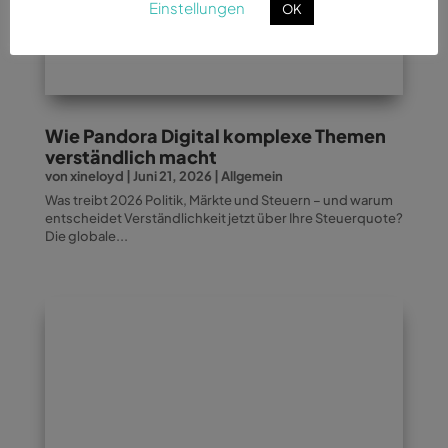
Einstellungen
OK
Wie Pandora Digital komplexe Themen
verständlich macht
von
xineloyd
|
Juni 21, 2026
|
Allgemein
Was treibt 2026 Politik, Märkte und Steuern – und warum
entscheidet Verständlichkeit jetzt über Ihre Steuerquote?
Die globale...