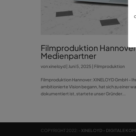
d
Filmproduktion Hannover
Medienpartner
von
xineloyd
|
Juni 5, 2025
|
Filmproduktion
Filmproduktion Hannover: XINELOYD GmbH – Ihr 
ambitionierte Vision begann, hat sich zu einer 
dokumentiert ist, startete unser Gründer...
COPYRIGHT 2022: -
XINELOYD - DIGITALE KO