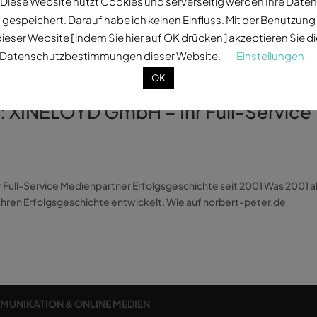
Diese Website nutzt Cookies und serverseitig werden Ihre Daten
gespeichert. Darauf habe ich keinen Einfluss. Mit der Benutzung
ieser Website [ indem Sie hier auf OK drücken ] akzeptieren Sie d
Datenschutzbestimmungen dieser Website.
Einstellungen
OK
: XINELOYD GmbH – Ihr Full-Service
Full-Service Medienpartner Erfolgsgeschichte seit 2001 Was 2001 a
wahren Erfolgsgeschichte entwickelt. Wie auf norbert-peter.de
MMUNIKATION & ONLINE MEDIEN