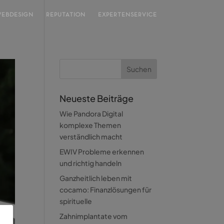
EBDESIGN
REPUTATION
EXPERTENSERVICE
Neueste Beiträge
Wie Pandora Digital
komplexe Themen
verständlich macht
EWIV Probleme erkennen
und richtig handeln
Ganzheitlich leben mit
cocamo: Finanzlösungen für
spirituelle
Zahnimplantate vom