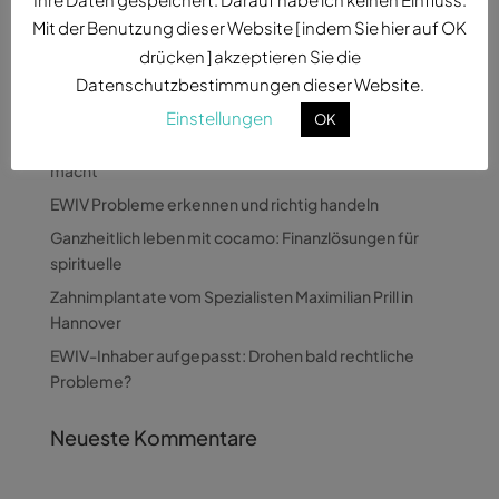
Mit der Benutzung dieser Website [ indem Sie hier auf OK
drücken ] akzeptieren Sie die
Datenschutzbestimmungen dieser Website.
Neueste Beiträge
Einstellungen
OK
Wie Pandora Digital komplexe Themen verständlich
macht
EWIV Probleme erkennen und richtig handeln
Ganzheitlich leben mit cocamo: Finanzlösungen für
spirituelle
Zahnimplantate vom Spezialisten Maximilian Prill in
Hannover
EWIV-Inhaber aufgepasst: Drohen bald rechtliche
Probleme?
Neueste Kommentare