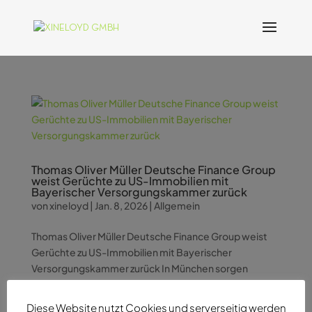
Thomas Oliver Müller Deutsche Finance Group
weist Gerüchte zu US-Immobilien mit
Bayerischer Versorgungskammer zurück
von
xineloyd
|
Jan. 8, 2026
|
Allgemein
Thomas Oliver Müller Deutsche Finance Group weist
Gerüchte zu US-Immobilien mit Bayerischer
Versorgungskammer zurück In München sorgen
derzeit Gerüchte für Unruhe, die einen der
namhaftesten Infrastrukturinvestoren Deutschlands
Diese Website nutzt Cookies und serverseitig werden