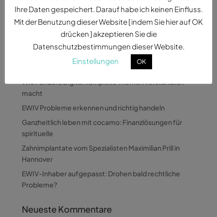
betreffen. Thomas Oliver Müller,...
Ihre Daten gespeichert. Darauf habe ich keinen Einfluss.
Mit der Benutzung dieser Website [ indem Sie hier auf OK
drücken ] akzeptieren Sie die
Datenschutzbestimmungen dieser Website.
Einstellungen
OK
Neueste Beiträge
Wie Pandora Digital komplexe Themen verständlich
macht
EWIV Probleme erkennen und richtig handeln
Ganzheitlich leben mit cocamo: Finanzlösungen für
spirituelle
Zahnimplantate vom Spezialisten Maximilian Prill in
Hannover
EWIV-Inhaber aufgepasst: Drohen bald rechtliche
Probleme?
Neueste Kommentare