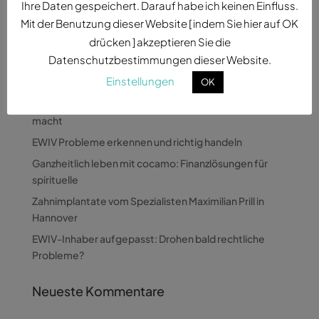
Ihre Daten gespeichert. Darauf habe ich keinen Einfluss.
Mit der Benutzung dieser Website [ indem Sie hier auf OK
drücken ] akzeptieren Sie die
Datenschutzbestimmungen dieser Website.
Neueste Beiträge
Einstellungen
OK
Wie Pandora Digital komplexe Themen verständlich
macht
EWIV Probleme erkennen und richtig handeln
Ganzheitlich leben mit cocamo: Finanzlösungen für
spirituelle
Zahnimplantate vom Spezialisten Maximilian Prill in
Hannover
EWIV-Inhaber aufgepasst: Drohen bald rechtliche
Probleme?
Neueste Kommentare