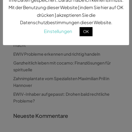
Mit der Benutzung dieser Website [ indem Sie hier auf OK
drücken ] akzeptieren Sie die
Datenschutzbestimmungen dieser Website.
Neueste Beiträge
Einstellungen
OK
Wie Pandora Digital komplexe Themen verständlich
macht
EWIV Probleme erkennen und richtig handeln
Ganzheitlich leben mit cocamo: Finanzlösungen für
spirituelle
Zahnimplantate vom Spezialisten Maximilian Prill in
Hannover
EWIV-Inhaber aufgepasst: Drohen bald rechtliche
Probleme?
Neueste Kommentare