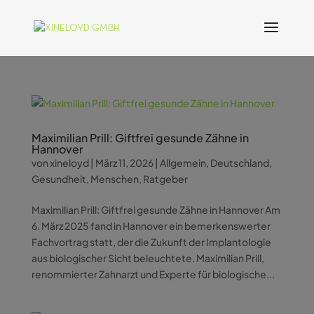
Maximilian Prill: Giftfrei gesunde Zähne in
Hannover
von
xineloyd
|
März 11, 2026
|
Allgemein
,
Deutschland
,
Gesundheit
,
Menschen
,
Ratgeber
Maximilian Prill: Giftfrei gesunde Zähne in Hannover Am
6. März 2025 fand in Hannover ein bemerkenswerter
Fachvortrag statt, der die Zukunft der Implantologie
aus biologischer Sicht beleuchtete. Maximilian Prill,
renommierter Zahnarzt und Experte für biologische...