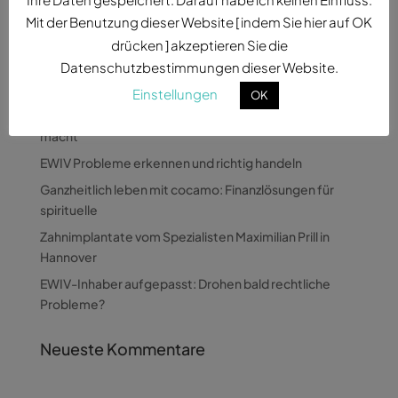
Mit der Benutzung dieser Website [ indem Sie hier auf OK
drücken ] akzeptieren Sie die
Datenschutzbestimmungen dieser Website.
Neueste Beiträge
Einstellungen
OK
Wie Pandora Digital komplexe Themen verständlich
macht
EWIV Probleme erkennen und richtig handeln
Ganzheitlich leben mit cocamo: Finanzlösungen für
spirituelle
Zahnimplantate vom Spezialisten Maximilian Prill in
Hannover
EWIV-Inhaber aufgepasst: Drohen bald rechtliche
Probleme?
Neueste Kommentare