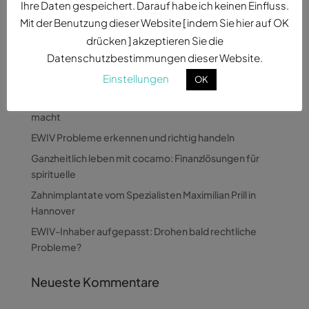
Ihre Daten gespeichert. Darauf habe ich keinen Einfluss.
Mit der Benutzung dieser Website [ indem Sie hier auf OK
drücken ] akzeptieren Sie die
Datenschutzbestimmungen dieser Website.
Neueste Beiträge
Einstellungen
OK
Wie Pandora Digital komplexe Themen verständlich
macht
EWIV Probleme erkennen und richtig handeln
Ganzheitlich leben mit cocamo: Finanzlösungen für
spirituelle
Zahnimplantate vom Spezialisten Maximilian Prill in
Hannover
EWIV-Inhaber aufgepasst: Drohen bald rechtliche
Probleme?
Neueste Kommentare