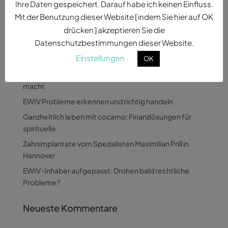
Ihre Daten gespeichert. Darauf habe ich keinen Einfluss.
Mit der Benutzung dieser Website [ indem Sie hier auf OK
drücken ] akzeptieren Sie die
Datenschutzbestimmungen dieser Website.
Neueste Beiträge
Einstellungen
OK
Wie Pandora Digital komplexe Themen verständlich
macht
EWIV Probleme erkennen und richtig handeln
Ganzheitlich leben mit cocamo: Finanzlösungen für
spirituelle
Zahnimplantate vom Spezialisten Maximilian Prill in
Hannover
EWIV-Inhaber aufgepasst: Drohen bald rechtliche
Probleme?
Neueste Kommentare