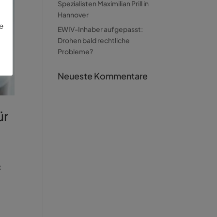
Spezialisten Maximilian Prill in
Hannover
ie
EWIV-Inhaber aufgepasst:
Drohen bald rechtliche
Probleme?
Neueste Kommentare
ür
t