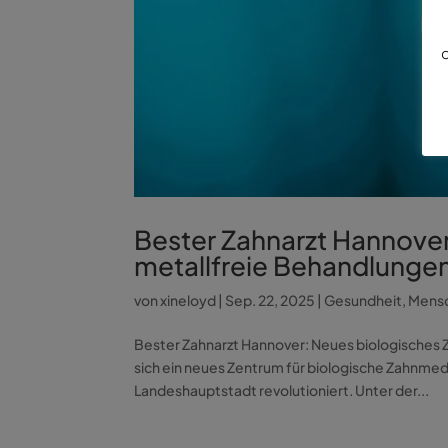
d
Bester Zahnarzt Hannover
metallfreie Behandlunge
von
xineloyd
|
Sep. 22, 2025
|
Gesundheit
,
Mens
Bester Zahnarzt Hannover: Neues biologisches 
sich ein neues Zentrum für biologische Zahnmedi
Landeshauptstadt revolutioniert. Unter der...