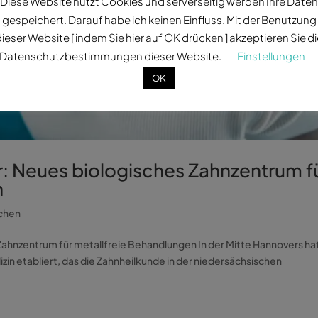
Diese Website nutzt Cookies und serverseitig werden Ihre Daten
gespeichert. Darauf habe ich keinen Einfluss. Mit der Benutzung
ieser Website [ indem Sie hier auf OK drücken ] akzeptieren Sie d
Datenschutzbestimmungen dieser Website.
Einstellungen
OK
: Neues biologisches Zahnzentrum f
n
chen
Zahnzentrum für metallfreie Behandlungen In der Mitte Hannovers ha
zin etabliert, das die Zahnheilkunde in der niedersächsischen