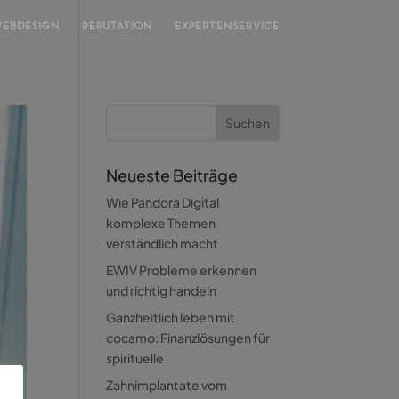
EBDESIGN
REPUTATION
EXPERTENSERVICE
Neueste Beiträge
Wie Pandora Digital
komplexe Themen
verständlich macht
EWIV Probleme erkennen
und richtig handeln
Ganzheitlich leben mit
cocamo: Finanzlösungen für
spirituelle
Zahnimplantate vom