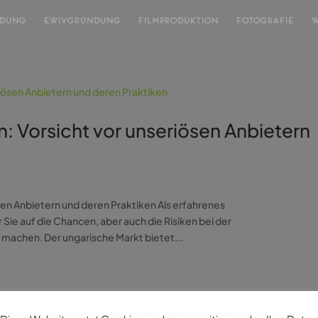
NDUNG
EWIVGRÜNDUNG
FILMPRODUKTION
FOTOGRAFIE
W
: Vorsicht vor unseriösen Anbietern
sen Anbietern und deren Praktiken Als erfahrenes
 auf die Chancen, aber auch die Risiken bei der
achen. Der ungarische Markt bietet...