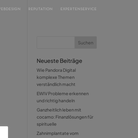
EBDESIGN
REPUTATION
EXPERTENSERVICE
Neueste Beiträge
Wie Pandora Digital
komplexe Themen
verständlich macht
EWIV Probleme erkennen
und richtig handeln
Ganzheitlich leben mit
cocamo: Finanzlösungen für
spirituelle
Zahnimplantate vom