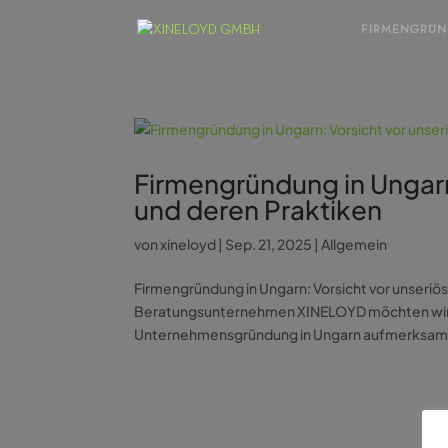
FIRMENGRÜ
Firmengründung in Ungarn
und deren Praktiken
von
xineloyd
|
Sep. 21, 2025
|
Allgemein
Firmengründung in Ungarn: Vorsicht vor unseriö
Beratungsunternehmen XINELOYD möchten wir Sie
Unternehmensgründung in Ungarn aufmerksam m