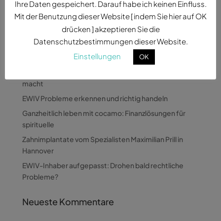
Ihre Daten gespeichert. Darauf habe ich keinen Einfluss.
Mit der Benutzung dieser Website [ indem Sie hier auf OK
drücken ] akzeptieren Sie die
Datenschutzbestimmungen dieser Website.
Neueste Beiträge
Einstellungen
OK
Wie Pandora Digital komplexe Themen verständlich
macht
EWIV Probleme erkennen und richtig handeln
Ganzheitlich leben mit cocamo: Finanzlösungen für
spirituelle
Zahnimplantate vom Spezialisten Maximilian Prill in
Hannover
EWIV-Inhaber aufgepasst: Drohen bald rechtliche
Probleme?
Neueste Kommentare