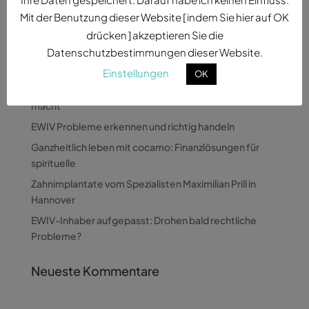
Mit der Benutzung dieser Website [ indem Sie hier auf OK
drücken ] akzeptieren Sie die
Datenschutzbestimmungen dieser Website.
Neueste Beiträge
Einstellungen
OK
Wie Pandora Digital komplexe Themen verständlich
macht
EWIV Probleme erkennen und richtig handeln
Ganzheitlich leben mit cocamo: Finanzlösungen für
spirituelle
Zahnimplantate vom Spezialisten Maximilian Prill in
Hannover
EWIV-Inhaber aufgepasst: Drohen bald rechtliche
Probleme?
Neueste Kommentare