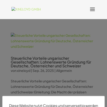
Steuerliche Vorteile ungarischer
Gesellschaften: Lohnenswerte Gründung für
Deutsche, Österreicher und Schweizer
von
xineloyd
|
Sep. 26, 2025
|
Allgemein
Steuerliche Vorteile ungarischer Gesellschaften:
Lohnenswerte Gründung für Deutsche, Österreicher
und Schweizer Einleitung: Die Macht der präzisen
Steuerplanung In der heutigen globalisierten
Wirtschaftswelt suchen Unternehmer ständig nach
Diese Website nutzt Cookies und serverseitig werden