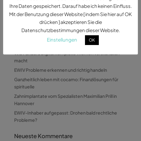
Möglichkeiten, ihre...
Ihre Daten gespeichert. Darauf habe ich keinen Einfluss.
Mit der Benutzung dieser Website [ indem Sie hier auf OK
drücken ] akzeptieren Sie die
Datenschutzbestimmungen dieser Website.
Einstellungen
OK
Neueste Beiträge
Wie Pandora Digital komplexe Themen verständlich
macht
EWIV Probleme erkennen und richtig handeln
Ganzheitlich leben mit cocamo: Finanzlösungen für
spirituelle
Zahnimplantate vom Spezialisten Maximilian Prill in
Hannover
EWIV-Inhaber aufgepasst: Drohen bald rechtliche
Probleme?
Neueste Kommentare