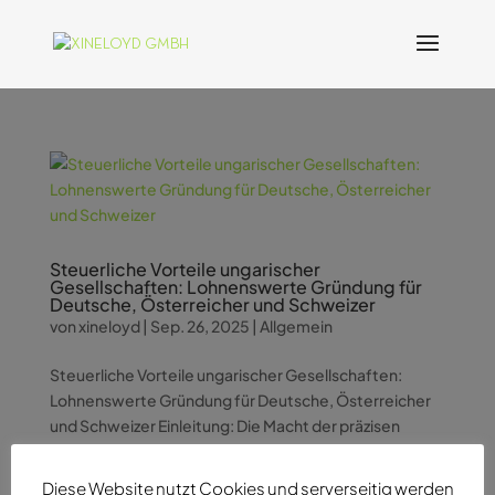
Steuerliche Vorteile ungarischer
Gesellschaften: Lohnenswerte Gründung für
Deutsche, Österreicher und Schweizer
von
xineloyd
|
Sep. 26, 2025
|
Allgemein
Steuerliche Vorteile ungarischer Gesellschaften:
Lohnenswerte Gründung für Deutsche, Österreicher
und Schweizer Einleitung: Die Macht der präzisen
Steuerplanung In der heutigen globalisierten
Wirtschaftswelt suchen Unternehmer ständig nach
Diese Website nutzt Cookies und serverseitig werden