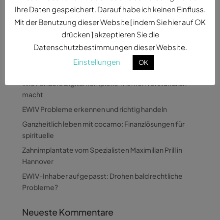
Möglichkeiten, ihre...
Ihre Daten gespeichert. Darauf habe ich keinen Einfluss.
Mit der Benutzung dieser Website [ indem Sie hier auf OK
drücken ] akzeptieren Sie die
Datenschutzbestimmungen dieser Website.
Einstellungen
OK
Neueste Beiträge
Wie Pandora Digital komplexe Themen verständlich
macht
EWIV Probleme erkennen und richtig handeln
Ganzheitlich leben mit cocamo: Finanzlösungen für
spirituelle
Zahnimplantate vom Spezialisten Maximilian Prill in
Hannover
EWIV-Inhaber aufgepasst: Drohen bald rechtliche
Probleme?
Neueste Kommentare