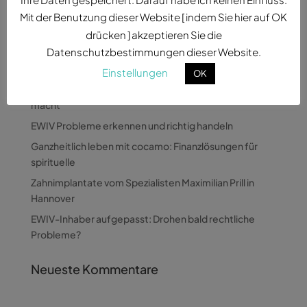
Mit der Benutzung dieser Website [ indem Sie hier auf OK
drücken ] akzeptieren Sie die
Datenschutzbestimmungen dieser Website.
Neueste Beiträge
Einstellungen
OK
Wie Pandora Digital komplexe Themen verständlich
macht
EWIV Probleme erkennen und richtig handeln
Ganzheitlich leben mit cocamo: Finanzlösungen für
spirituelle
Zahnimplantate vom Spezialisten Maximilian Prill in
Hannover
EWIV-Inhaber aufgepasst: Drohen bald rechtliche
Probleme?
Neueste Kommentare