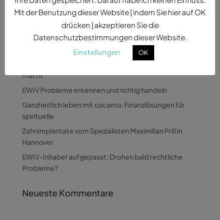
Mit der Benutzung dieser Website [ indem Sie hier auf OK
drücken ] akzeptieren Sie die
Datenschutzbestimmungen dieser Website.
Neueste Beiträge
Einstellungen
OK
Wie Pandora Digital komplexe Themen verständlich
macht
EWIV Probleme erkennen und richtig handeln
Ganzheitlich leben mit cocamo: Finanzlösungen für
spirituelle
Zahnimplantate vom Spezialisten Maximilian Prill in
Hannover
EWIV-Inhaber aufgepasst: Drohen bald rechtliche
Probleme?
Neueste Kommentare