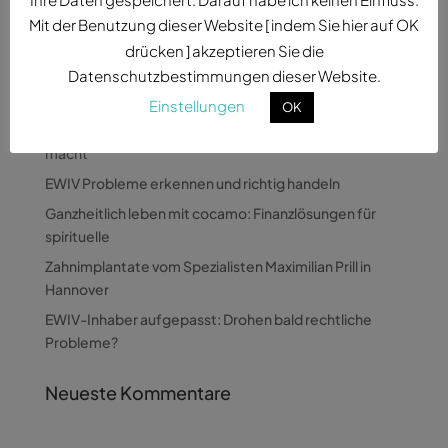
Mit der Benutzung dieser Website [ indem Sie hier auf OK
drücken ] akzeptieren Sie die
Datenschutzbestimmungen dieser Website.
Neueste Beiträge
Einstellungen
OK
Wie Pandora Digital komplexe Themen verständlich
macht
EWIV Probleme erkennen und richtig handeln
Ganzheitlich leben mit cocamo: Finanzlösungen für
spirituelle
Zahnimplantate vom Spezialisten Maximilian Prill in
Hannover
EWIV-Inhaber aufgepasst: Drohen bald rechtliche
Probleme?
Neueste Kommentare