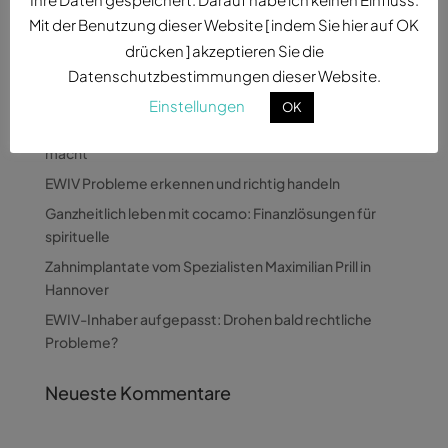
Mit der Benutzung dieser Website [ indem Sie hier auf OK
drücken ] akzeptieren Sie die
Datenschutzbestimmungen dieser Website.
Neueste Beiträge
Einstellungen
OK
Wie Pandora Digital komplexe Themen verständlich
macht
EWIV Probleme erkennen und richtig handeln
Ganzheitlich leben mit cocamo: Finanzlösungen für
spirituelle
Zahnimplantate vom Spezialisten Maximilian Prill in
Hannover
EWIV-Inhaber aufgepasst: Drohen bald rechtliche
Probleme?
Neueste Kommentare