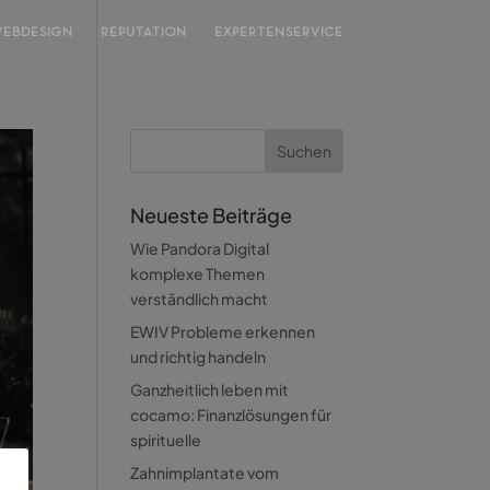
EBDESIGN
REPUTATION
EXPERTENSERVICE
Neueste Beiträge
Wie Pandora Digital
komplexe Themen
verständlich macht
EWIV Probleme erkennen
und richtig handeln
Ganzheitlich leben mit
cocamo: Finanzlösungen für
spirituelle
Zahnimplantate vom