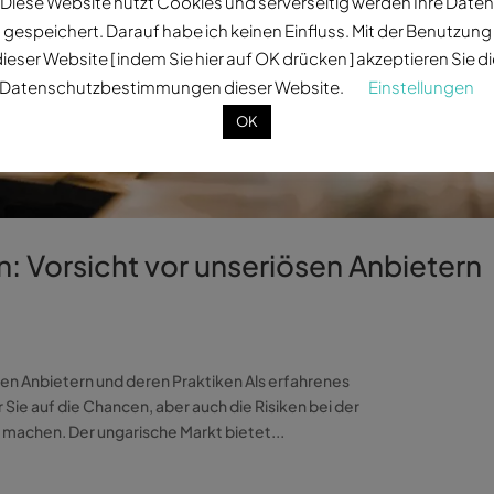
Diese Website nutzt Cookies und serverseitig werden Ihre Daten
gespeichert. Darauf habe ich keinen Einfluss. Mit der Benutzung
ieser Website [ indem Sie hier auf OK drücken ] akzeptieren Sie d
Datenschutzbestimmungen dieser Website.
Einstellungen
OK
: Vorsicht vor unseriösen Anbietern
sen Anbietern und deren Praktiken Als erfahrenes
 auf die Chancen, aber auch die Risiken bei der
achen. Der ungarische Markt bietet...