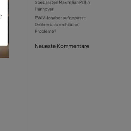
Spezialisten Maximilian Prill in
Hannover
ie
EWIV-Inhaber aufgepasst:
Drohen bald rechtliche
Probleme?
Neueste Kommentare