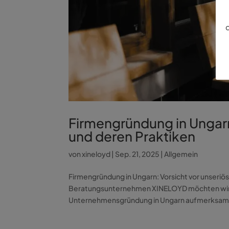
d
Firmengründung in Ungarn
und deren Praktiken
von
xineloyd
|
Sep. 21, 2025
|
Allgemein
Firmengründung in Ungarn: Vorsicht vor unseriö
Beratungsunternehmen XINELOYD möchten wir Sie
Unternehmensgründung in Ungarn aufmerksam m