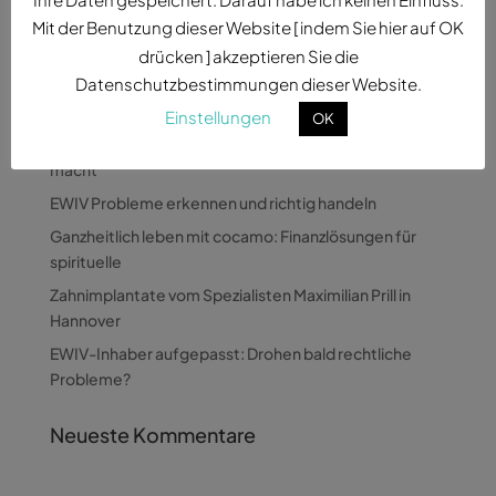
Mit der Benutzung dieser Website [ indem Sie hier auf OK
drücken ] akzeptieren Sie die
Datenschutzbestimmungen dieser Website.
Neueste Beiträge
Einstellungen
OK
Wie Pandora Digital komplexe Themen verständlich
macht
EWIV Probleme erkennen und richtig handeln
Ganzheitlich leben mit cocamo: Finanzlösungen für
spirituelle
Zahnimplantate vom Spezialisten Maximilian Prill in
Hannover
EWIV-Inhaber aufgepasst: Drohen bald rechtliche
Probleme?
Neueste Kommentare