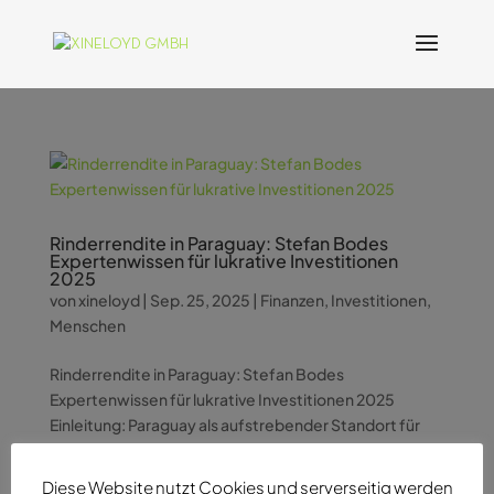
Rinderrendite in Paraguay: Stefan Bodes
Expertenwissen für lukrative Investitionen
2025
von
xineloyd
|
Sep. 25, 2025
|
Finanzen
,
Investitionen
,
Menschen
Rinderrendite in Paraguay: Stefan Bodes
Expertenwissen für lukrative Investitionen 2025
Einleitung: Paraguay als aufstrebender Standort für
Rinderinvestitionen In den letzten Jahren hat sich
Paraguay zu einem immer attraktiveren Ziel für
Diese Website nutzt Cookies und serverseitig werden