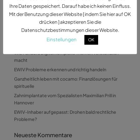
internationale Investoren...
Ihre Daten gespeichert. Darauf habe ich keinen Einfluss.
Mit der Benutzung dieser Website [ indem Sie hier auf OK
drücken ] akzeptieren Sie die
Datenschutzbestimmungen dieser Website.
Einstellungen
OK
Neueste Beiträge
Wie Pandora Digital komplexe Themen verständlich
macht
EWIV Probleme erkennen und richtig handeln
Ganzheitlich leben mit cocamo: Finanzlösungen für
spirituelle
Zahnimplantate vom Spezialisten Maximilian Prill in
Hannover
EWIV-Inhaber aufgepasst: Drohen bald rechtliche
Probleme?
Neueste Kommentare