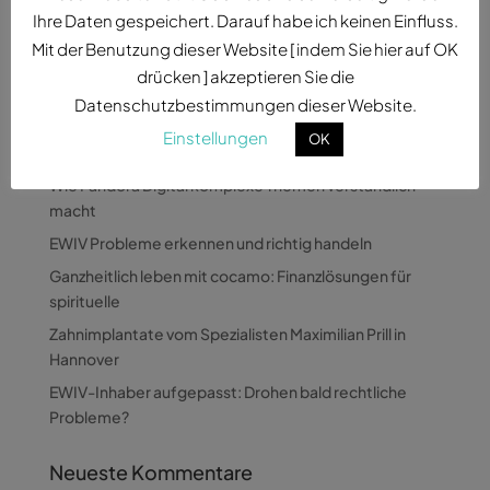
Anwaltskanzlei im Jahr 2025....
Ihre Daten gespeichert. Darauf habe ich keinen Einfluss.
Mit der Benutzung dieser Website [ indem Sie hier auf OK
drücken ] akzeptieren Sie die
Datenschutzbestimmungen dieser Website.
Einstellungen
OK
Neueste Beiträge
Wie Pandora Digital komplexe Themen verständlich
macht
EWIV Probleme erkennen und richtig handeln
Ganzheitlich leben mit cocamo: Finanzlösungen für
spirituelle
Zahnimplantate vom Spezialisten Maximilian Prill in
Hannover
EWIV-Inhaber aufgepasst: Drohen bald rechtliche
Probleme?
Neueste Kommentare