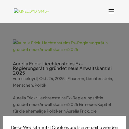
Aurelia Frick: Liechtensteins Ex-
Regierungsrätin gründet neue Anwaltskanzlei
2025
von
xineloyd
|
Okt. 26, 2025
|
Finanzen
,
Liechtenstein
,
Menschen
,
Politik
Aurelia Frick: Liechtensteins Ex-Regierungsrätin
gründet neue Anwaltskanzlei 2025 Ein neues Kapitel
für die ehemalige Politikerin Aurelia Frick, die
ehemalige Regierungsrätin Liechtensteins, macht
Schlagzeilen mit der Gründung ihrer neuen
Diese Website nutzt Cookies und serverseitig werden