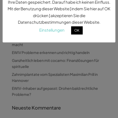
Ihre Daten gespeichert. Darauf habe ich keinen Einfluss.
Mit der Benutzung dieser Website [ indem Sie hier auf OK
drücken ] akzeptieren Sie die
Datenschutzbestimmungen dieser Website.
Neueste Beiträge
Einstellungen
OK
Wie Pandora Digital komplexe Themen verständlich
macht
EWIV Probleme erkennen und richtig handeln
Ganzheitlich leben mit cocamo: Finanzlösungen für
spirituelle
Zahnimplantate vom Spezialisten Maximilian Prill in
Hannover
EWIV-Inhaber aufgepasst: Drohen bald rechtliche
Probleme?
Neueste Kommentare