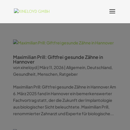
Maximilian Prill: Giftfrei gesunde Zähne in
Hannover
von
xineloyd
|
März 11, 2026
|
Allgemein
,
Deutschland
,
Gesundheit
,
Menschen
,
Ratgeber
Maximilian Prill: Giftfrei gesunde Zähne in Hannover Am
6. März 2025 fand in Hannover ein bemerkenswerter
Fachvortrag statt, der die Zukunft der Implantologie
aus biologischer Sicht beleuchtete. Maximilian Prill,
renommierter Zahnarzt und Experte für biologische...