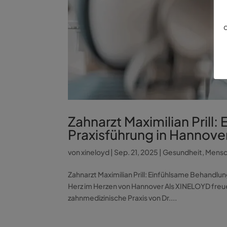
d
Zahnarzt Maximilian Pril
Praxisführung in Hannove
von
xineloyd
|
Sep. 21, 2025
|
Gesundheit
,
Mens
Zahnarzt Maximilian Prill: Einfühlsame Behandl
Herz im Herzen von Hannover Als XINELOYD freuen
zahnmedizinische Praxis von Dr....