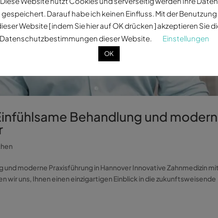
Diese Website nutzt Cookies und serverseitig werden Ihre Daten
gespeichert. Darauf habe ich keinen Einfluss. Mit der Benutzung
ieser Website [ indem Sie hier auf OK drücken ] akzeptieren Sie d
Datenschutzbestimmungen dieser Website.
Einstellungen
OK
l: Einfühlsame Behandlung und moder
r
chen
ung und moderne Praxisführung in Hannover Innovative Zahnmedizin mi
 wir uns, Ihnen einen einzigartigen Einblick in die zukunftsweisende