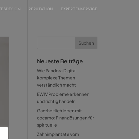
EBDESIGN
REPUTATION
EXPERTENSERVICE
Neueste Beiträge
Wie Pandora Digital
komplexe Themen
verständlich macht
EWIV Probleme erkennen
und richtig handeln
Ganzheitlich leben mit
cocamo: Finanzlösungen für
spirituelle
Zahnimplantate vom