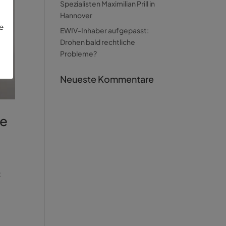
Spezialisten Maximilian Prill in
Hannover
ie
EWIV-Inhaber aufgepasst:
Drohen bald rechtliche
Probleme?
Neueste Kommentare
ne
t