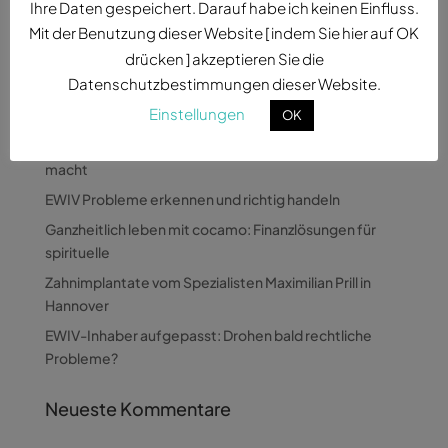
Ihre Daten gespeichert. Darauf habe ich keinen Einfluss.
Mit der Benutzung dieser Website [ indem Sie hier auf OK
drücken ] akzeptieren Sie die
Datenschutzbestimmungen dieser Website.
Neueste Beiträge
Einstellungen
OK
Wie Pandora Digital komplexe Themen verständlich
macht
EWIV Probleme erkennen und richtig handeln
Ganzheitlich leben mit cocamo: Finanzlösungen für
spirituelle
Zahnimplantate vom Spezialisten Maximilian Prill in
Hannover
EWIV-Inhaber aufgepasst: Drohen bald rechtliche
Probleme?
Neueste Kommentare