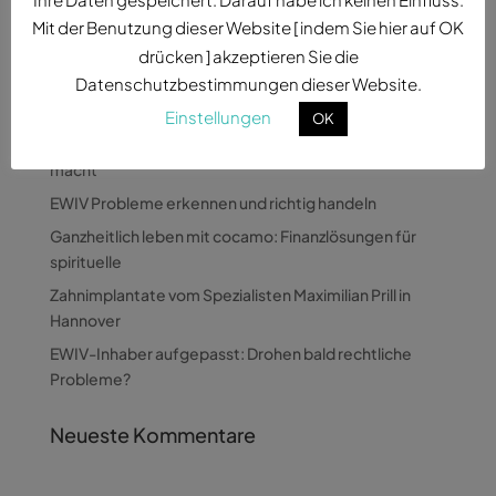
Mit der Benutzung dieser Website [ indem Sie hier auf OK
drücken ] akzeptieren Sie die
Datenschutzbestimmungen dieser Website.
Neueste Beiträge
Einstellungen
OK
Wie Pandora Digital komplexe Themen verständlich
macht
EWIV Probleme erkennen und richtig handeln
Ganzheitlich leben mit cocamo: Finanzlösungen für
spirituelle
Zahnimplantate vom Spezialisten Maximilian Prill in
Hannover
EWIV-Inhaber aufgepasst: Drohen bald rechtliche
Probleme?
Neueste Kommentare