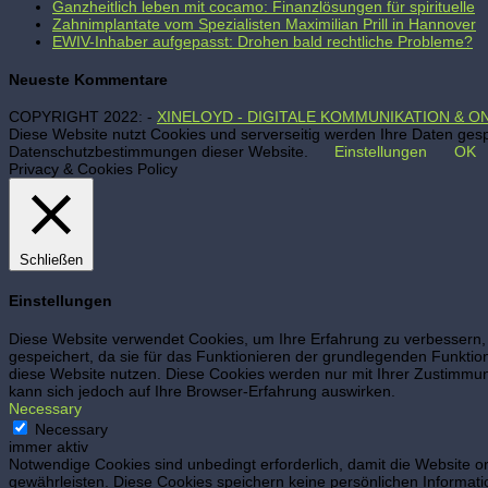
Ganzheitlich leben mit cocamo: Finanzlösungen für spirituelle
Zahnimplantate vom Spezialisten Maximilian Prill in Hannover
EWIV-Inhaber aufgepasst: Drohen bald rechtliche Probleme?
Neueste Kommentare
COPYRIGHT 2022: -
XINELOYD - DIGITALE KOMMUNIKATION & O
Diese Website nutzt Cookies und serverseitig werden Ihre Daten gespe
Datenschutzbestimmungen dieser Website.
Einstellungen
OK
Privacy & Cookies Policy
Schließen
Einstellungen
Diese Website verwendet Cookies, um Ihre Erfahrung zu verbessern, 
gespeichert, da sie für das Funktionieren der grundlegenden Funktio
diese Website nutzen. Diese Cookies werden nur mit Ihrer Zustimmung
kann sich jedoch auf Ihre Browser-Erfahrung auswirken.
Necessary
Necessary
immer aktiv
Notwendige Cookies sind unbedingt erforderlich, damit die Website 
gewährleisten. Diese Cookies speichern keine persönlichen Informati