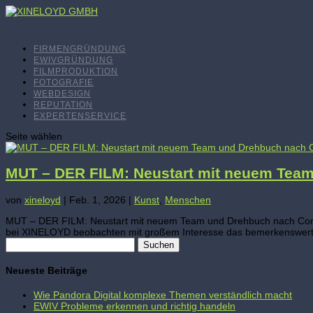
FIRMENGRÜNDUNG
EWIVGRÜNDUNG
FILMPRODUKTION
FOTOGRAFIE
WEBDESIGN
REPUTATION
EXPERTENSERVICE
Seite wählen
MUT – DER FILM: Neustart mit neuem Tea
von
xineloyd
|
Feb. 1, 2026
|
Kunst
,
Menschen
MUT – DER FILM: Neustart mit neuem Team und Drehbuch nach Corona
bei XINELOYD beobachten mit großem Interesse das bemerkenswert
Suchen
nach:
Neueste Beiträge
Wie Pandora Digital komplexe Themen verständlich macht
EWIV Probleme erkennen und richtig handeln