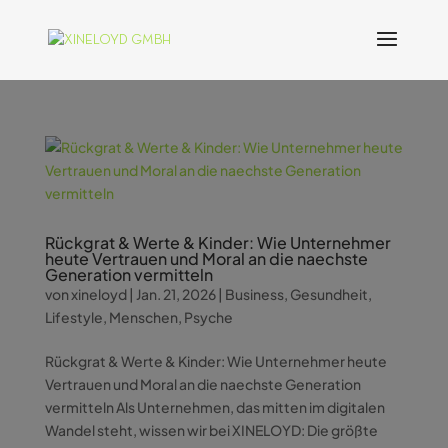
Rückgrat & Werte & Kinder: Wie Unternehmer
heute Vertrauen und Moral an die naechste
Generation vermitteln
von
xineloyd
|
Jan. 21, 2026
|
Business
,
Gesundheit
,
Lifestyle
,
Menschen
,
Psyche
Rückgrat & Werte & Kinder: Wie Unternehmer heute
Vertrauen und Moral an die naechste Generation
vermitteln Als Unternehmen, das mitten im digitalen
Wandel steht, wissen wir bei XINELOYD: Die größte