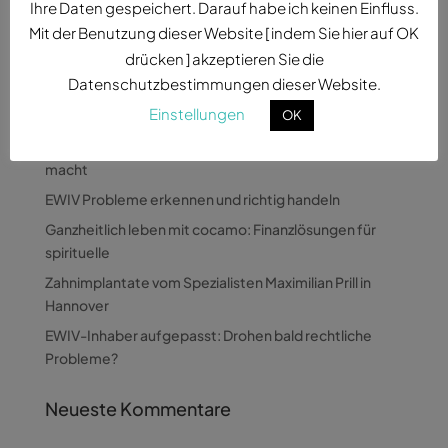
Ihre Daten gespeichert. Darauf habe ich keinen Einfluss.
Mit der Benutzung dieser Website [ indem Sie hier auf OK
drücken ] akzeptieren Sie die
Datenschutzbestimmungen dieser Website.
Neueste Beiträge
Einstellungen
OK
Wie Pandora Digital komplexe Themen verständlich
macht
EWIV Probleme erkennen und richtig handeln
Ganzheitlich leben mit cocamo: Finanzlösungen für
spirituelle
Zahnimplantate vom Spezialisten Maximilian Prill in
Hannover
EWIV-Inhaber aufgepasst: Drohen bald rechtliche
Probleme?
Neueste Kommentare