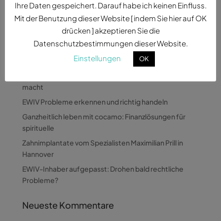
Ihre Daten gespeichert. Darauf habe ich keinen Einfluss.
Mit der Benutzung dieser Website [ indem Sie hier auf OK
drücken ] akzeptieren Sie die
Datenschutzbestimmungen dieser Website.
Einstellungen
OK
Neueste Beiträge
Wie Pandora Digital komplexe Themen verständlich
macht
EWIV Probleme erkennen und richtig handeln
Ganzheitlich leben mit cocamo: Finanzlösungen für
spirituelle
Zahnimplantate vom Spezialisten Maximilian Prill in
Hannover
EWIV-Inhaber aufgepasst: Drohen bald rechtliche
Probleme?
Neueste Kommentare