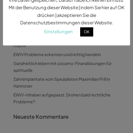
Mit der Benutzung dieser Website [ indem Sie hier auf OK
drücken ] akzeptieren Sie die
Datenschutzbestimmungen dieser Website.
Neueste Beiträge
Einstellungen
OK
Wie Pandora Digital komplexe Themen verständlich
macht
EWIV Probleme erkennen und richtig handeln
Ganzheitlich leben mit cocamo: Finanzlösungen für
spirituelle
Zahnimplantate vom Spezialisten Maximilian Prill in
Hannover
EWIV-Inhaber aufgepasst: Drohen bald rechtliche
Probleme?
Neueste Kommentare