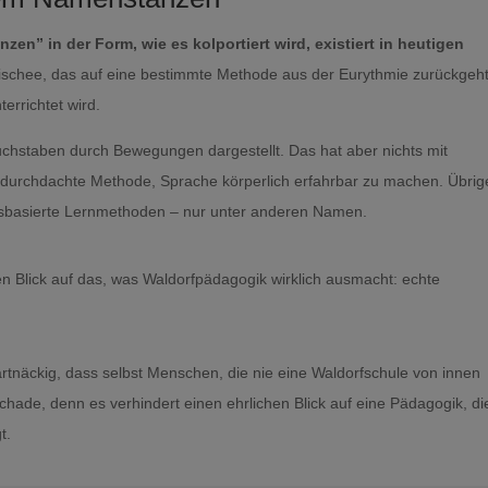
en” in der Form, wie es kolportiert wird, existiert in heutigen
 Klischee, das auf eine bestimmte Methode aus der Eurythmie zurückgeh
rrichtet wird.
uchstaben durch Bewegungen dargestellt. Das hat aber nichts mit
e durchdachte Methode, Sprache körperlich erfahrbar zu machen. Übri
sbasierte Lernmethoden – nur unter anderen Namen.
 Blick auf das, was Waldorfpädagogik wirklich ausmacht: echte
hartnäckig, dass selbst Menschen, die nie eine Waldorfschule von innen
ade, denn es verhindert einen ehrlichen Blick auf eine Pädagogik, die
t.