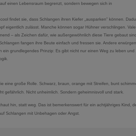
cht auf einen Lebensraum begrenzt, sondern bewegen sich in
cool findet sie, dass Schlangen ihren Kiefer „ausparken” können. Dad
Kopf eigentlich zulässt. Manche können sogar Hühner verschlingen. Vale
aunend – als Zeichen dafür, wie außergewöhnlich diese Tiere gebaut sin
Schlangen fangen ihre Beute einfach und fressen sie. Andere erwürgen
in ein grundlegendes Prinzip: Es gibt nicht nur einen Weg zu leben und
ogik.
ie eine große Rolle. Schwarz, braun, orange mit Streifen, bunt schim
cht gefährlich. Nicht unheimlich. Sondern geheimnisvoll und stark.
haut hin, statt weg. Das ist bemerkenswert für ein achtjähriges Kind, 
auf Schlangen mit Unbehagen oder Angst.