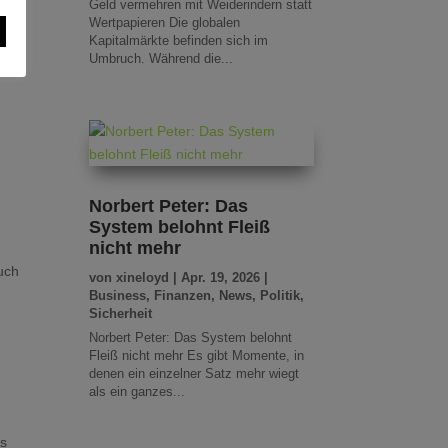
Geld vermehren mit Weiderindern statt
Wertpapieren Die globalen
Kapitalmärkte befinden sich im
Umbruch. Während die...
Norbert Peter: Das
System belohnt Fleiß
nicht mehr
uch
von
xineloyd
|
Apr. 19, 2026
|
Business
,
Finanzen
,
News
,
Politik
,
Sicherheit
Norbert Peter: Das System belohnt
Fleiß nicht mehr Es gibt Momente, in
denen ein einzelner Satz mehr wiegt
als ein ganzes...
as