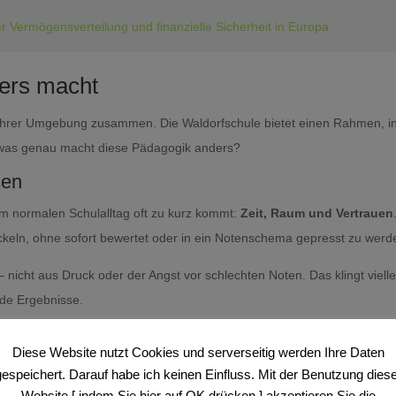
er Vermögensverteilung und finanzielle Sicherheit in Europa
ers macht
t ihrer Umgebung zusammen. Die Waldorfschule bietet einen Rahmen, i
 was genau macht diese Pädagogik anders?
sen
m normalen Schulalltag oft zu kurz kommt:
Zeit, Raum und Vertrauen
wickeln, ohne sofort bewertet oder in ein Notenschema gepresst zu werd
 nicht aus Druck oder der Angst vor schlechten Noten. Das klingt vielle
ende Ergebnisse.
rinzip
Diese Website nutzt Cookies und serverseitig werden Ihre Daten
regelmäßig draußen. Sie beobachten Tiere, Pflanzen und natürliche
gespeichert. Darauf habe ich keinen Einfluss. Mit der Benutzung diese
hren eigenen Weg gehen. Niemand gibt ihnen vor, was sie interessant
Website [ indem Sie hier auf OK drücken ] akzeptieren Sie die