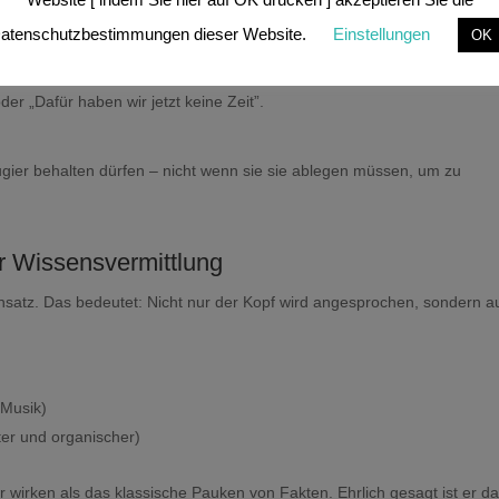
atenschutzbestimmungen dieser Website.
Einstellungen
OK
terung für Schlangen konnte wachsen, weil sie durfte. Niemand hat sie
er „Dafür haben wir jetzt keine Zeit”.
ugier behalten dürfen – nicht wenn sie sie ablegen müssen, um zu
er Wissensvermittlung
Ansatz. Das bedeutet: Nicht nur der Kopf wird angesprochen, sondern a
 Musik)
ter und organischer)
 wirken als das klassische Pauken von Fakten. Ehrlich gesagt ist er d