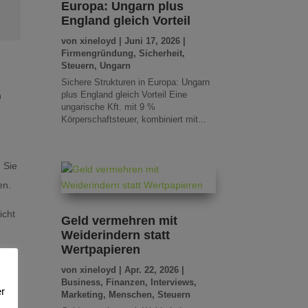
Europa: Ungarn plus
England gleich Vorteil
von
xineloyd
|
Juni 17, 2026
|
Firmengründung
,
Sicherheit
,
Steuern
,
Ungarn
Sichere Strukturen in Europa: Ungarn
plus England gleich Vorteil Eine
n
ungarische Kft. mit 9 %
Körperschaftsteuer, kombiniert mit...
. Sie
en.
icht
Geld vermehren mit
Weiderindern statt
Wertpapieren
von
xineloyd
|
Apr. 22, 2026
|
Business
,
Finanzen
,
Interviews
,
r
Marketing
,
Menschen
,
Steuern