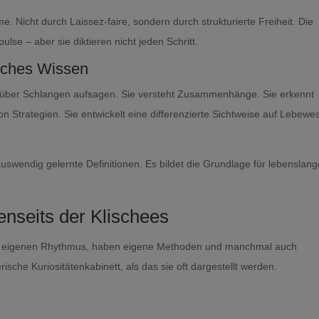
 Nicht durch Laissez-faire, sondern durch strukturierte Freiheit. Die
lse – aber sie diktieren nicht jeden Schritt.
liches Wissen
en über Schlangen aufsagen. Sie versteht Zusammenhänge. Sie erkennt
von Strategien. Sie entwickelt eine differenzierte Sichtweise auf Lebewe
.
auswendig gelernte Definitionen. Es bildet die Grundlage für lebenslan
enseits der Klischees
nem eigenen Rhythmus, haben eigene Methoden und manchmal auch
rische Kuriositätenkabinett, als das sie oft dargestellt werden.