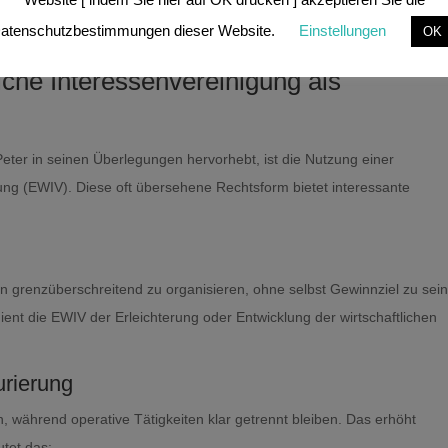
ustin Peter – Warme Leads statt Kaltakquise
atenschutzbestimmungen dieser Website.
Einstellungen
OK
iche Interessenvereinigung als
Peter in seinen Überlegungen hervorhebt, ist die Nutzung einer
ung (EWIV). Diese oft übersehene Rechtsform bietet interessante
äten grenzüberschreitend zu organisieren, ohne selbst Gewinnziel zu sein
ient die EWIV der Erleichterung oder Entwicklung der wirtschaftlichen
urierung
, während operative Tätigkeiten klar getrennt bleiben. Das erhöht
utet das: