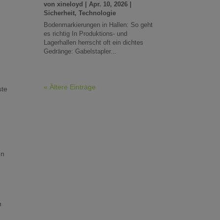
von
xineloyd
|
Apr. 10, 2026
|
Sicherheit
,
Technologie
Bodenmarkierungen in Hallen: So geht
es richtig In Produktions- und
Lagerhallen herrscht oft ein dichtes
Gedränge: Gabelstapler...
« Ältere Einträge
ste
en
n