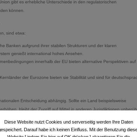
Union gibt es erhebliche Unterschiede in den regulatorischen
rden können.
a
n, sind etwa:
sche Banken aufgrund ihrer stabilen Strukturen und der klaren
ystem genießt international hohes Ansehen.
menbedingungen innerhalb der EU bieten alternative Perspektiven auf
Kernländer der Eurozone bieten sie Stabilität und sind für deutschspra
nationalen Entscheidung abhängig. Sollte ein Land beispielsweise
rhöhen, bleibt der Zugriff auf Mittel in anderen Jurisdiktionen unberüh
Diese Website nutzt Cookies und serverseitig werden Ihre Daten
gespeichert. Darauf habe ich keinen Einfluss. Mit der Benutzung diese
Website [ indem Sie hier auf OK drücken ] akzeptieren Sie die