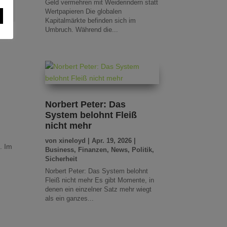
Geld vermehren mit Weiderindern statt
Wertpapieren Die globalen
Kapitalmärkte befinden sich im
Umbruch. Während die...
Norbert Peter: Das
System belohnt Fleiß
nicht mehr
von
xineloyd
|
Apr. 19, 2026
|
. Im
Business
,
Finanzen
,
News
,
Politik
,
Sicherheit
Norbert Peter: Das System belohnt
Fleiß nicht mehr Es gibt Momente, in
denen ein einzelner Satz mehr wiegt
als ein ganzes...