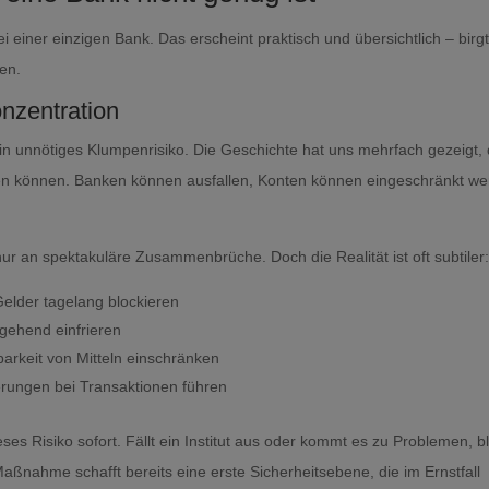
einer einzigen Bank. Das erscheint praktisch und übersichtlich – birg
den.
nzentration
 ein unnötiges Klumpenrisiko. Die Geschichte hat uns mehrfach gezeigt,
aten können. Banken können ausfallen, Konten können eingeschränkt w
nur an spektakuläre Zusammenbrüche. Doch die Realität ist oft subtiler
elder tagelang blockieren
ehend einfrieren
arkeit von Mitteln einschränken
rungen bei Transaktionen führen
ses Risiko sofort. Fällt ein Institut aus oder kommt es zu Problemen, bl
ßnahme schafft bereits eine erste Sicherheitsebene, die im Ernstfall