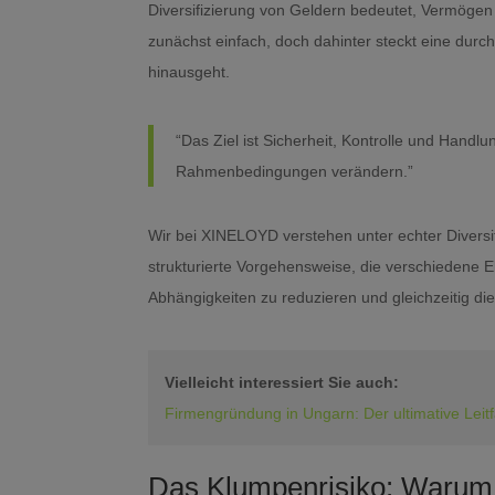
Diversifizierung von Geldern bedeutet, Vermögen b
zunächst einfach, doch dahinter steckt eine durc
hinausgeht.
“Das Ziel ist Sicherheit, Kontrolle und Handlu
Rahmenbedingungen verändern.”
Wir bei XINELOYD verstehen unter echter Diversifiz
strukturierte Vorgehensweise, die verschiedene 
Abhängigkeiten zu reduzieren und gleichzeitig di
Vielleicht interessiert Sie auch:
Firmengründung in Ungarn: Der ultimative Leit
Das Klumpenrisiko: Warum e