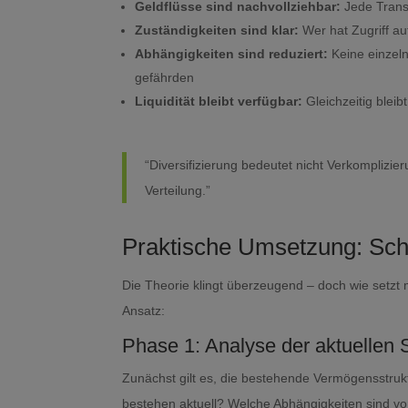
Geldflüsse sind nachvollziehbar:
Jede Transa
Zuständigkeiten sind klar:
Wer hat Zugriff au
Abhängigkeiten sind reduziert:
Keine einzel
gefährden
Liquidität bleibt verfügbar:
Gleichzeitig bleib
“Diversifizierung bedeutet nicht Verkomplizi
Verteilung.”
Praktische Umsetzung: Schri
Die Theorie klingt überzeugend – doch wie setzt
Ansatz:
Phase 1: Analyse der aktuellen S
Zunächst gilt es, die bestehende Vermögensstru
bestehen aktuell? Welche Abhängigkeiten sind v