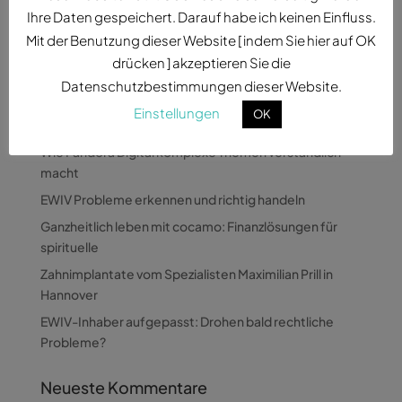
effektive...
Ihre Daten gespeichert. Darauf habe ich keinen Einfluss.
Mit der Benutzung dieser Website [ indem Sie hier auf OK
drücken ] akzeptieren Sie die
Datenschutzbestimmungen dieser Website.
Einstellungen
OK
Neueste Beiträge
Wie Pandora Digital komplexe Themen verständlich
macht
EWIV Probleme erkennen und richtig handeln
Ganzheitlich leben mit cocamo: Finanzlösungen für
spirituelle
Zahnimplantate vom Spezialisten Maximilian Prill in
Hannover
EWIV-Inhaber aufgepasst: Drohen bald rechtliche
Probleme?
Neueste Kommentare