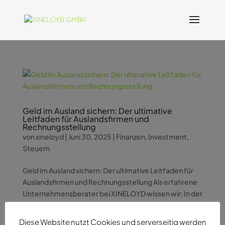
Geld im Ausland sichern: Der ultimative
Leitfaden für Auslandsfirmen und
Rechnungsstellung
von
xineloyd
|
Juni 30, 2025
|
Finanzen
,
Investment
,
Steuern
Geld im Ausland sichern: Der ultimative Leitfaden für
Auslandsfirmen und Rechnungsstellung Als erfahrene
Unternehmensberater bei XINELOYD wissen wir: In der
globalisierten Wirtschaftswelt bieten internationale
Finanzstrategien enorme Chancen. Eine besonders
Diese Website nutzt Cookies und serverseitig werden