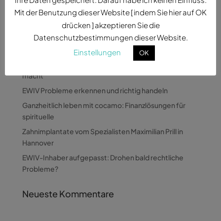
Mit der Benutzung dieser Website [ indem Sie hier auf OK
drücken ] akzeptieren Sie die
Datenschutzbestimmungen dieser Website.
Neueste Beiträge
Einstellungen
OK
Wie Pandora Digital komplexe Themen verständlich
macht
EWIV Probleme erkennen und richtig handeln
Ganzheitlich leben mit cocamo: Finanzlösungen für
spirituelle
Zahnimplantate vom Spezialisten Maximilian Prill in
Hannover
EWIV-Inhaber aufgepasst: Drohen bald rechtliche
Probleme?
Neueste Kommentare