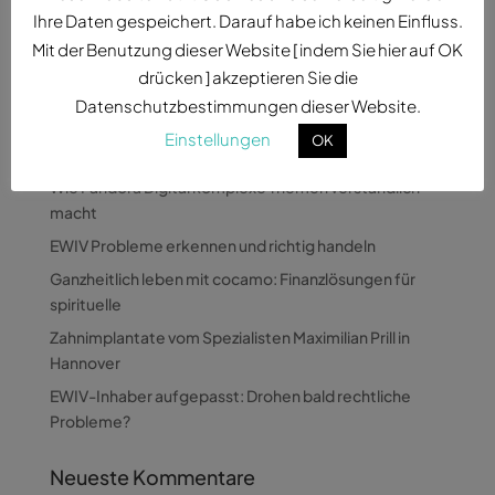
Experten für...
Ihre Daten gespeichert. Darauf habe ich keinen Einfluss.
Mit der Benutzung dieser Website [ indem Sie hier auf OK
drücken ] akzeptieren Sie die
Datenschutzbestimmungen dieser Website.
Einstellungen
OK
Neueste Beiträge
Wie Pandora Digital komplexe Themen verständlich
macht
EWIV Probleme erkennen und richtig handeln
Ganzheitlich leben mit cocamo: Finanzlösungen für
spirituelle
Zahnimplantate vom Spezialisten Maximilian Prill in
Hannover
EWIV-Inhaber aufgepasst: Drohen bald rechtliche
Probleme?
Neueste Kommentare