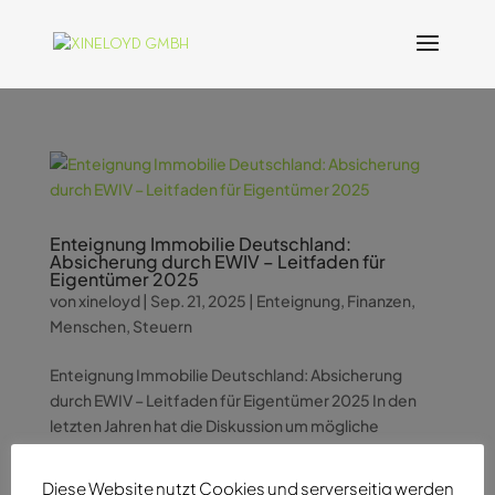
Enteignung Immobilie Deutschland:
Absicherung durch EWIV – Leitfaden für
Eigentümer 2025
von
xineloyd
|
Sep. 21, 2025
|
Enteignung
,
Finanzen
,
Menschen
,
Steuern
Enteignung Immobilie Deutschland: Absicherung
durch EWIV – Leitfaden für Eigentümer 2025 In den
letzten Jahren hat die Diskussion um mögliche
Enteignungen von Immobilien in Deutschland für große
Verunsicherung unter Eigentümern gesorgt. Als
Diese Website nutzt Cookies und serverseitig werden