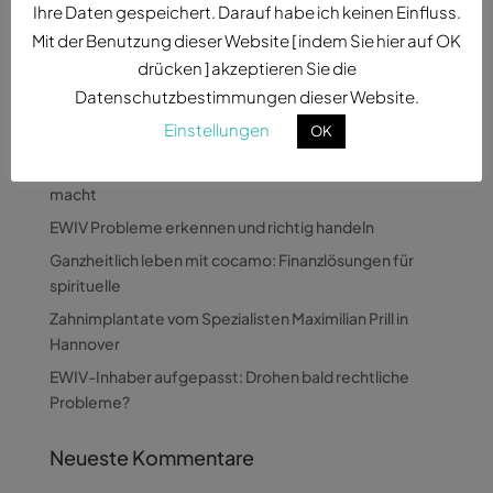
Ihre Daten gespeichert. Darauf habe ich keinen Einfluss.
Mit der Benutzung dieser Website [ indem Sie hier auf OK
drücken ] akzeptieren Sie die
Datenschutzbestimmungen dieser Website.
Einstellungen
OK
Neueste Beiträge
Wie Pandora Digital komplexe Themen verständlich
macht
EWIV Probleme erkennen und richtig handeln
Ganzheitlich leben mit cocamo: Finanzlösungen für
spirituelle
Zahnimplantate vom Spezialisten Maximilian Prill in
Hannover
EWIV-Inhaber aufgepasst: Drohen bald rechtliche
Probleme?
Neueste Kommentare