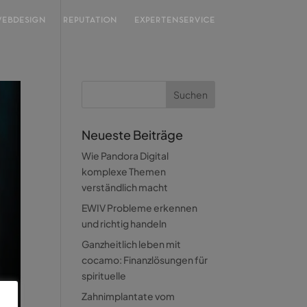
EBDESIGN
REPUTATION
EXPERTENSERVICE
Neueste Beiträge
Wie Pandora Digital
komplexe Themen
verständlich macht
EWIV Probleme erkennen
und richtig handeln
Ganzheitlich leben mit
cocamo: Finanzlösungen für
spirituelle
Zahnimplantate vom