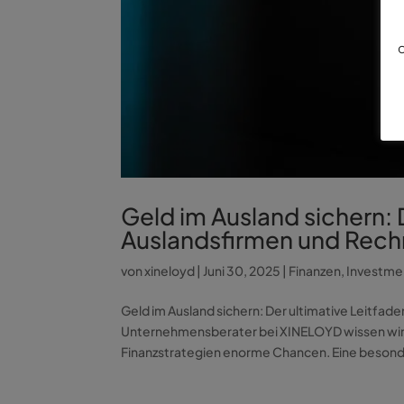
d
Geld im Ausland sichern: D
Auslandsfirmen und Rech
von
xineloyd
|
Juni 30, 2025
|
Finanzen
,
Investme
Geld im Ausland sichern: Der ultimative Leitfad
Unternehmensberater bei XINELOYD wissen wir: I
Finanzstrategien enorme Chancen. Eine besonde