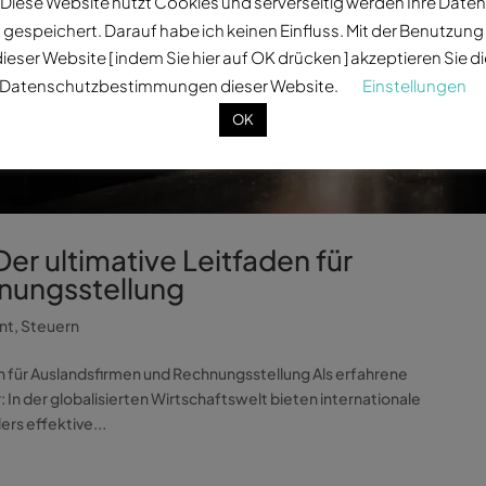
Diese Website nutzt Cookies und serverseitig werden Ihre Daten
gespeichert. Darauf habe ich keinen Einfluss. Mit der Benutzung
ieser Website [ indem Sie hier auf OK drücken ] akzeptieren Sie d
Datenschutzbestimmungen dieser Website.
Einstellungen
OK
er ultimative Leitfaden für
nungsstellung
nt
,
Steuern
en für Auslandsfirmen und Rechnungsstellung Als erfahrene
n der globalisierten Wirtschaftswelt bieten internationale
rs effektive...