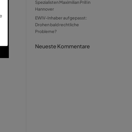
Spezialisten Maximilian Prill in
Hannover
ie
EWIV-Inhaber aufgepasst:
Drohen bald rechtliche
Probleme?
Neueste Kommentare