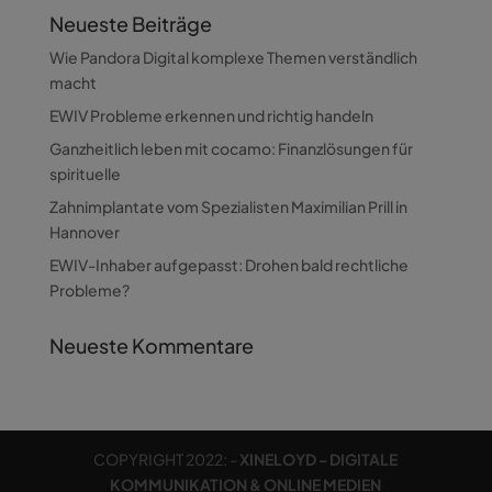
Neueste Beiträge
Wie Pandora Digital komplexe Themen verständlich
macht
EWIV Probleme erkennen und richtig handeln
Ganzheitlich leben mit cocamo: Finanzlösungen für
spirituelle
Zahnimplantate vom Spezialisten Maximilian Prill in
Hannover
EWIV-Inhaber aufgepasst: Drohen bald rechtliche
Probleme?
Neueste Kommentare
COPYRIGHT 2022: -
XINELOYD - DIGITALE
KOMMUNIKATION & ONLINE MEDIEN