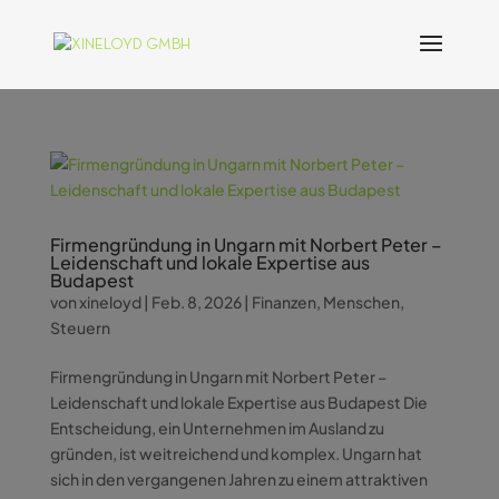
Firmengründung in Ungarn mit Norbert Peter –
Leidenschaft und lokale Expertise aus
Budapest
von
xineloyd
|
Feb. 8, 2026
|
Finanzen
,
Menschen
,
Steuern
Firmengründung in Ungarn mit Norbert Peter –
Leidenschaft und lokale Expertise aus Budapest Die
Entscheidung, ein Unternehmen im Ausland zu
gründen, ist weitreichend und komplex. Ungarn hat
sich in den vergangenen Jahren zu einem attraktiven